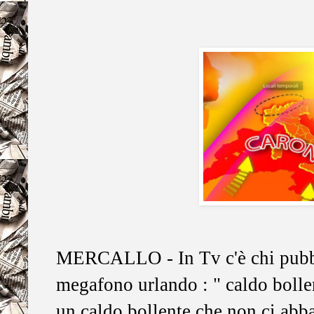
MERCALLO - In Tv c'è chi pubbl
megafono urlando : " caldo bollent
un caldo bollente che non ci abb