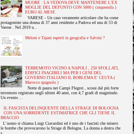
MUORE : LA VEDOVA DEVE MANTENERE L'EX
MOGLIE DEL DEFUNTO CON 5000 ( cinquemila )
EURO AL MESE
VARESE - Un caso veramente articolare che ha come
protagoniste una donna di 37 anni residente a Padova ed una di 53 di
Varese . Nel 2019 u...
Meloni e Tajani esperti in geografia e Salvini ?
TERREMOTO VICINO A NAPOLI , 250 SFOLLATI,
EDIFICI INAGIBILI MA PER I GENI DEL
GOVERNO ITALIANO IL ROBLEMA E' CEUTA (
Marocco spagnolo )
Notte di paura nei Campi Flegrei , scossi dal più forte
terremoto registrato negli ultimi 40 anni, con 4,7 gradi di magnitudo.
Un evento ...
IL FASCISTA DELINQUENTE DELLA STRAGE DI BOLOGNA
CON UNA SORRIDENTE ESTIMATRICE CHE GLI TIENE IL
BRACCIO
L’uomo si chiama Luigi Ciavardini ed è uno de i fascisti che misero
le bombe che provocarono la Strage di Bologna. La donna a destra che
s...