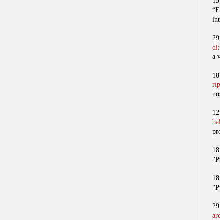
15
“E
in
29
di
a 
18
ri
no
12
ba
pr
18
“P
18
“P
29
ar