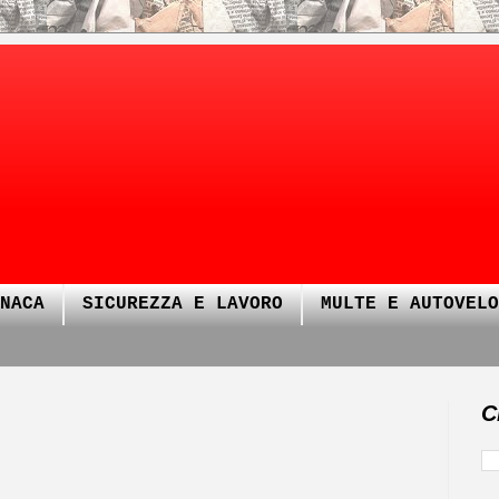
NACA
SICUREZZA E LAVORO
MULTE E AUTOVELO
C