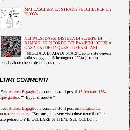
MAI LASCIARA LA STRADA VECCHIA PER LA
NUOVA
NEI PAESI BASSI DISTESA DI SCARPE DI
BAMBINI IN RICORDO DEI BAMBINI UCCISI A
GAZA DAI DELINQUENTI ISRAELIANI
MIGLIAIA DI AIA DI SCARPE sono state deposte
sulla spiaggia di Scheningen ( L'Aia ) su una
installazione che vuole richiamare l'at...
LTIMI COMMENTI
 Feb:
Andrea Bagaglio
ha commentato il post
il 15 febbraio 1564
cque galileo
: “" Eppur si muove "”
 Feb:
Andrea Bagaglio
ha commentato il post
immortalata dal
stauratore da un ex
: “Scusate , ma avete visto dove tiene il collare
esto poliziotto ? IL COLLARE SI TIENE SUL COLLO ,…”