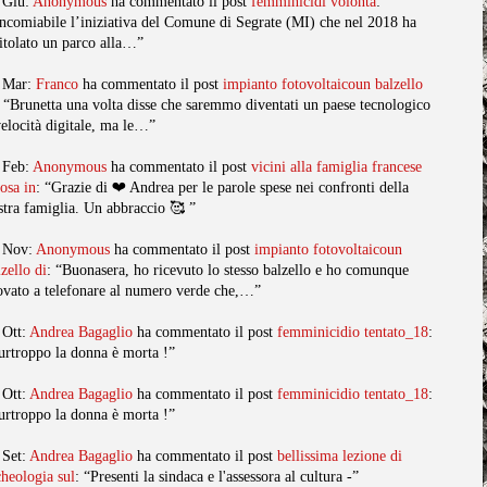
 Giu:
Anonymous
ha commentato il post
femminicidi volonta
:
ncomiabile l’iniziativa del Comune di Segrate (MI) che nel 2018 ha
titolato un parco alla…”
 Mar:
Franco
ha commentato il post
impianto fotovoltaicoun balzello
: “Brunetta una volta disse che saremmo diventati un paese tecnologico
velocità digitale, ma le…”
 Feb:
Anonymous
ha commentato il post
vicini alla famiglia francese
posa in
: “Grazie di ❤️ Andrea per le parole spese nei confronti della
stra famiglia. Un abbraccio 🥰 ”
 Nov:
Anonymous
ha commentato il post
impianto fotovoltaicoun
lzello di
: “Buonasera, ho ricevuto lo stesso balzello e ho comunque
ovato a telefonare al numero verde che,…”
 Ott:
Andrea Bagaglio
ha commentato il post
femminicidio tentato_18
:
urtroppo la donna è morta !”
 Ott:
Andrea Bagaglio
ha commentato il post
femminicidio tentato_18
:
urtroppo la donna è morta !”
 Set:
Andrea Bagaglio
ha commentato il post
bellissima lezione di
cheologia sul
: “Presenti la sindaca e l'assessora al cultura -”