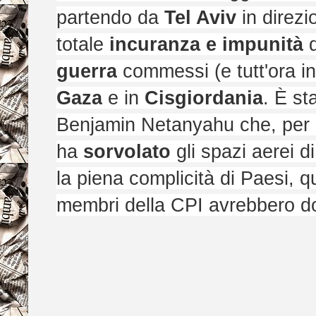
partendo da
Tel Aviv
in direz
totale
incuranza e impunità
d
guerra
commessi (e tutt'ora in
Gaza
e in
Cisgiordania
. È st
Benjamin Netanyahu che, per r
ha
sorvolato
gli spazi aerei d
la piena complicità di Paesi, q
membri della CPI avrebbero do