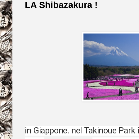
LA Shibazakura !
in Giappone. nel Takinoue Park 