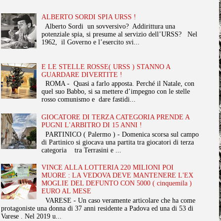
ALBERTO SORDI SPIA URSS !
Alberto Sordi un sovversivo? Addirittura una
potenziale spia, si presume al servizio dell’URSS? Nel
1962, il Governo e l’esercito svi...
E LE STELLE ROSSE( URSS ) STANNO A
GUARDARE DIVERTITE !
ROMA - Quasi a farlo apposta. Perché il Natale, con
quel suo Babbo, si sa mettere d’impegno con le stelle
rosso comunismo e dare fastidi...
GIOCATORE DI TERZA CATEGORIA PRENDE A
PUGNI L'ARBITRO DI 15 ANNI !
PARTINICO ( Palermo ) - Domenica scorsa sul campo
di Partinico si giocava una partita tra giocatori di terza
categoria tra Terrasini e ...
VINCE ALLA LOTTERIA 220 MILIONI POI
MUORE : LA VEDOVA DEVE MANTENERE L'EX
MOGLIE DEL DEFUNTO CON 5000 ( cinquemila )
EURO AL MESE
VARESE - Un caso veramente articolare che ha come
protagoniste una donna di 37 anni residente a Padova ed una di 53 di
Varese . Nel 2019 u...