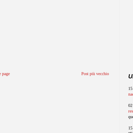
 page
Post più vecchio
U
15
na
02
re
qu
15