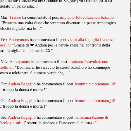
ncomiabile l’iniziativa del Comune di Segrate (MI) che nel 2018 ha
titolato un parco alla…”
 Mar:
Franco
ha commentato il post
impianto fotovoltaicoun balzello
: “Brunetta una volta disse che saremmo diventati un paese tecnologico
velocità digitale, ma le…”
 Feb:
Anonymous
ha commentato il post
vicini alla famiglia francese
posa in
: “Grazie di ❤️ Andrea per le parole spese nei confronti della
stra famiglia. Un abbraccio 🥰 ”
 Nov:
Anonymous
ha commentato il post
impianto fotovoltaicoun
lzello di
: “Buonasera, ho ricevuto lo stesso balzello e ho comunque
ovato a telefonare al numero verde che,…”
 Ott:
Andrea Bagaglio
ha commentato il post
femminicidio tentato_18
:
urtroppo la donna è morta !”
 Ott:
Andrea Bagaglio
ha commentato il post
femminicidio tentato_18
:
urtroppo la donna è morta !”
 Set:
Andrea Bagaglio
ha commentato il post
bellissima lezione di
cheologia sul
: “Presenti la sindaca e l'assessora al cultura -”