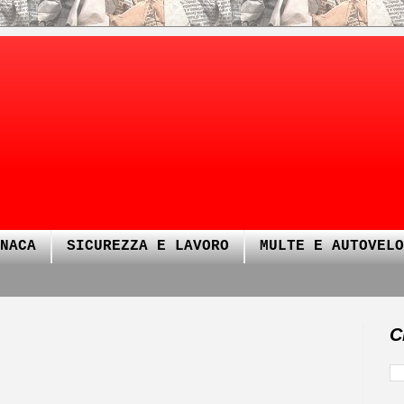
NACA
SICUREZZA E LAVORO
MULTE E AUTOVELO
C