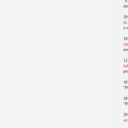
“E
in
29
di
a 
18
ri
no
12
ba
pr
18
“P
18
“P
29
ar