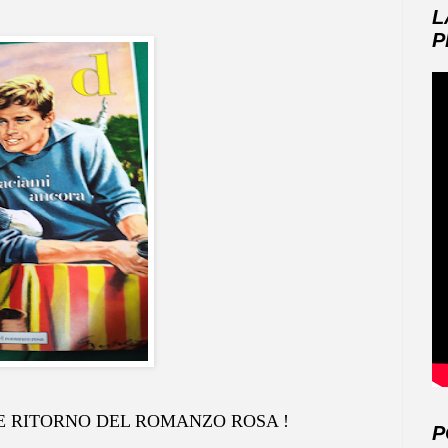
L
P
 DEL ROMANZO ROSA !
P