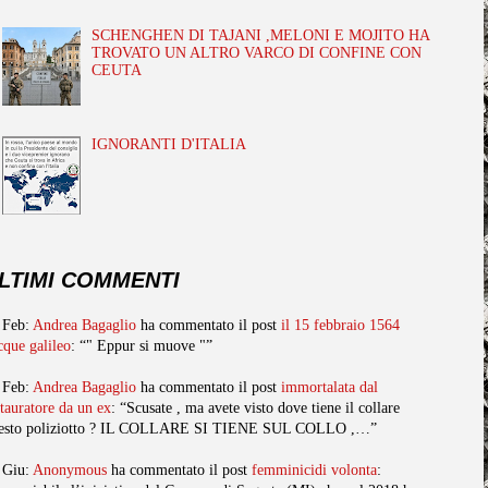
SCHENGHEN DI TAJANI ,MELONI E MOJITO HA
TROVATO UN ALTRO VARCO DI CONFINE CON
CEUTA
IGNORANTI D'ITALIA
LTIMI COMMENTI
 Feb:
Andrea Bagaglio
ha commentato il post
il 15 febbraio 1564
cque galileo
: “" Eppur si muove "”
 Feb:
Andrea Bagaglio
ha commentato il post
immortalata dal
stauratore da un ex
: “Scusate , ma avete visto dove tiene il collare
esto poliziotto ? IL COLLARE SI TIENE SUL COLLO ,…”
 Giu:
Anonymous
ha commentato il post
femminicidi volonta
: