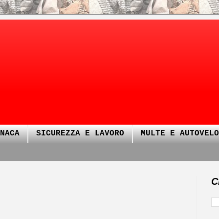
NACA
SICUREZZA E LAVORO
MULTE E AUTOVELO
C