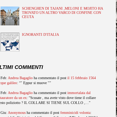
SCHENGHEN DI TAJANI ,MELONI E MOJITO HA
TROVATO UN ALTRO VARCO DI CONFINE CON
CEUTA
IGNORANTI D'ITALIA
LTIMI COMMENTI
 Feb:
Andrea Bagaglio
ha commentato il post
il 15 febbraio 1564
cque galileo
: “" Eppur si muove "”
 Feb:
Andrea Bagaglio
ha commentato il post
immortalata dal
stauratore da un ex
: “Scusate , ma avete visto dove tiene il collare
esto poliziotto ? IL COLLARE SI TIENE SUL COLLO ,…”
 Giu:
Anonymous
ha commentato il post
femminicidi volonta
: