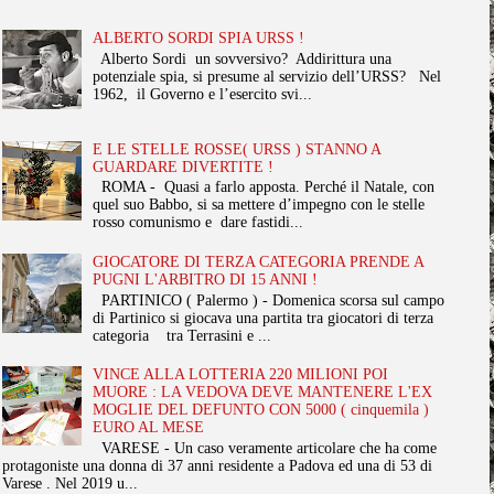
ALBERTO SORDI SPIA URSS !
Alberto Sordi un sovversivo? Addirittura una
potenziale spia, si presume al servizio dell’URSS? Nel
1962, il Governo e l’esercito svi...
E LE STELLE ROSSE( URSS ) STANNO A
GUARDARE DIVERTITE !
ROMA - Quasi a farlo apposta. Perché il Natale, con
quel suo Babbo, si sa mettere d’impegno con le stelle
rosso comunismo e dare fastidi...
GIOCATORE DI TERZA CATEGORIA PRENDE A
PUGNI L'ARBITRO DI 15 ANNI !
PARTINICO ( Palermo ) - Domenica scorsa sul campo
di Partinico si giocava una partita tra giocatori di terza
categoria tra Terrasini e ...
VINCE ALLA LOTTERIA 220 MILIONI POI
MUORE : LA VEDOVA DEVE MANTENERE L'EX
MOGLIE DEL DEFUNTO CON 5000 ( cinquemila )
EURO AL MESE
VARESE - Un caso veramente articolare che ha come
protagoniste una donna di 37 anni residente a Padova ed una di 53 di
Varese . Nel 2019 u...