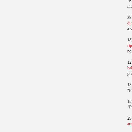
“E
in
29
di
a 
18
ri
no
12
ba
pr
18
“P
18
“P
29
ar