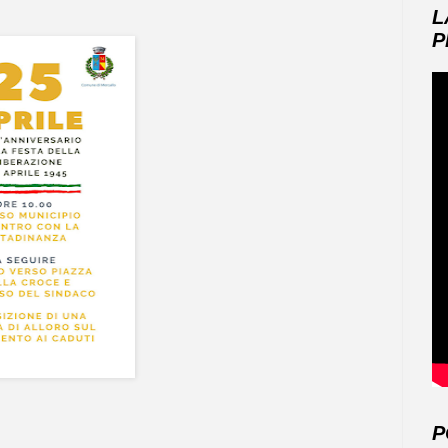
L
P
P