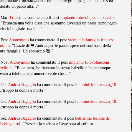
ncomiabile l’iniziativa del Comune di Segrate (MI) che nel 2018 ha
titolato un parco alla…”
 Mar:
Franco
ha commentato il post
impianto fotovoltaicoun balzello
: “Brunetta una volta disse che saremmo diventati un paese tecnologico
velocità digitale, ma le…”
 Feb:
Anonymous
ha commentato il post
vicini alla famiglia francese
posa in
: “Grazie di ❤️ Andrea per le parole spese nei confronti della
stra famiglia. Un abbraccio 🥰 ”
 Nov:
Anonymous
ha commentato il post
impianto fotovoltaicoun
lzello di
: “Buonasera, ho ricevuto lo stesso balzello e ho comunque
ovato a telefonare al numero verde che,…”
 Ott:
Andrea Bagaglio
ha commentato il post
femminicidio tentato_18
:
urtroppo la donna è morta !”
 Ott:
Andrea Bagaglio
ha commentato il post
femminicidio tentato_18
:
urtroppo la donna è morta !”
 Set:
Andrea Bagaglio
ha commentato il post
bellissima lezione di
cheologia sul
: “Presenti la sindaca e l'assessora al cultura -”