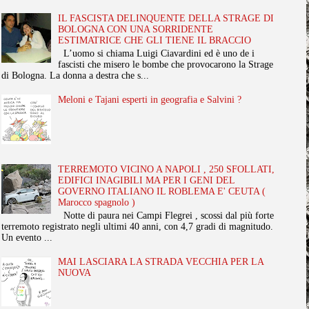
IL FASCISTA DELINQUENTE DELLA STRAGE DI
BOLOGNA CON UNA SORRIDENTE
ESTIMATRICE CHE GLI TIENE IL BRACCIO
L’uomo si chiama Luigi Ciavardini ed è uno de i
fascisti che misero le bombe che provocarono la Strage
di Bologna. La donna a destra che s...
Meloni e Tajani esperti in geografia e Salvini ?
TERREMOTO VICINO A NAPOLI , 250 SFOLLATI,
EDIFICI INAGIBILI MA PER I GENI DEL
GOVERNO ITALIANO IL ROBLEMA E' CEUTA (
Marocco spagnolo )
Notte di paura nei Campi Flegrei , scossi dal più forte
terremoto registrato negli ultimi 40 anni, con 4,7 gradi di magnitudo.
Un evento ...
MAI LASCIARA LA STRADA VECCHIA PER LA
NUOVA