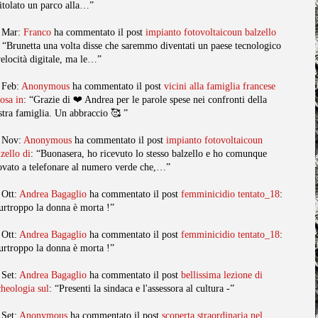
titolato un parco alla…”
 Mar:
Franco
ha commentato il post
impianto fotovoltaicoun balzello
: “Brunetta una volta disse che saremmo diventati un paese tecnologico
velocità digitale, ma le…”
 Feb:
Anonymous
ha commentato il post
vicini alla famiglia francese
posa in
: “Grazie di ❤️ Andrea per le parole spese nei confronti della
stra famiglia. Un abbraccio 🥰 ”
 Nov:
Anonymous
ha commentato il post
impianto fotovoltaicoun
lzello di
: “Buonasera, ho ricevuto lo stesso balzello e ho comunque
ovato a telefonare al numero verde che,…”
 Ott:
Andrea Bagaglio
ha commentato il post
femminicidio tentato_18
:
urtroppo la donna è morta !”
 Ott:
Andrea Bagaglio
ha commentato il post
femminicidio tentato_18
:
urtroppo la donna è morta !”
 Set:
Andrea Bagaglio
ha commentato il post
bellissima lezione di
cheologia sul
: “Presenti la sindaca e l'assessora al cultura -”
 Set:
Anonymous
ha commentato il post
scoperta straordinaria nel