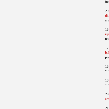
in
29
di
a 
18
ri
no
12
ba
pr
18
“P
18
“P
29
ar
21