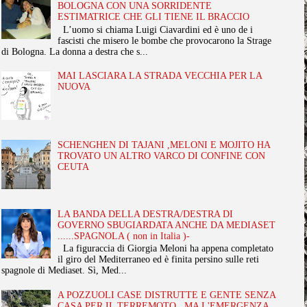
BOLOGNA CON UNA SORRIDENTE
ESTIMATRICE CHE GLI TIENE IL BRACCIO
L’uomo si chiama Luigi Ciavardini ed è uno de i
fascisti che misero le bombe che provocarono la Strage
di Bologna. La donna a destra che s...
MAI LASCIARA LA STRADA VECCHIA PER LA
NUOVA
SCHENGHEN DI TAJANI ,MELONI E MOJITO HA
TROVATO UN ALTRO VARCO DI CONFINE CON
CEUTA
LA BANDA DELLA DESTRA/DESTRA DI
GOVERNO SBUGIARDATA ANCHE DA MEDIASET
......SPAGNOLA ( non in Italia )-
La figuraccia di Giorgia Meloni ha appena completato
il giro del Mediterraneo ed è finita persino sulle reti
spagnole di Mediaset. Sì, Med...
A POZZUOLI CASE DISTRUTTE E GENTE SENZA
CASA PER IL TERREMOTO , MA L'EMERGENZA