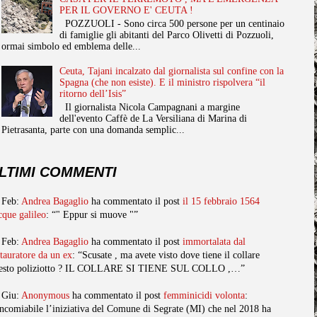
PER IL GOVERNO E' CEUTA !
POZZUOLI - Sono circa 500 persone per un centinaio
di famiglie gli abitanti del Parco Olivetti di Pozzuoli,
ormai simbolo ed emblema delle...
Ceuta, Tajani incalzato dal giornalista sul confine con la
Spagna (che non esiste). E il ministro rispolvera “il
ritorno dell’Isis”
Il giornalista Nicola Campagnani a margine
dell'evento Caffè de La Versiliana di Marina di
Pietrasanta, parte con una domanda semplic...
LTIMI COMMENTI
 Feb:
Andrea Bagaglio
ha commentato il post
il 15 febbraio 1564
cque galileo
: “" Eppur si muove "”
 Feb:
Andrea Bagaglio
ha commentato il post
immortalata dal
stauratore da un ex
: “Scusate , ma avete visto dove tiene il collare
esto poliziotto ? IL COLLARE SI TIENE SUL COLLO ,…”
 Giu:
Anonymous
ha commentato il post
femminicidi volonta
:
ncomiabile l’iniziativa del Comune di Segrate (MI) che nel 2018 ha