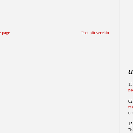
 page
Post più vecchio
U
15
na
02
re
qu
15
“E