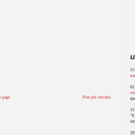
U
15
na
02
re
 page
Post più vecchio
qu
15
“E
in
29