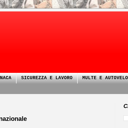
NACA
SICUREZZA E LAVORO
MULTE E AUTOVELO
C
azionale