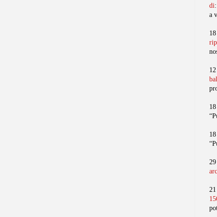
di
a 
18
ri
no
12
ba
pr
18
“P
18
“P
29
ar
21
15
po