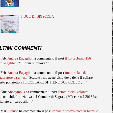
I DUE DI BRISCOLA
LTIMI COMMENTI
 Feb:
Andrea Bagaglio
ha commentato il post
il 15 febbraio 1564
cque galileo
: “" Eppur si muove "”
 Feb:
Andrea Bagaglio
ha commentato il post
immortalata dal
stauratore da un ex
: “Scusate , ma avete visto dove tiene il collare
esto poliziotto ? IL COLLARE SI TIENE SUL COLLO ,…”
 Giu:
Anonymous
ha commentato il post
femminicidi volonta
:
ncomiabile l’iniziativa del Comune di Segrate (MI) che nel 2018 ha
titolato un parco alla…”
 Mar:
Franco
ha commentato il post
impianto fotovoltaicoun balzello