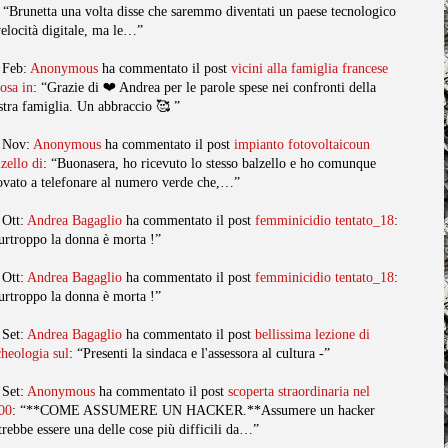
: “Brunetta una volta disse che saremmo diventati un paese tecnologico
velocità digitale, ma le…”
 Feb:
Anonymous
ha commentato il post
vicini alla famiglia francese
posa in
: “Grazie di ❤️ Andrea per le parole spese nei confronti della
stra famiglia. Un abbraccio 🥰 ”
 Nov:
Anonymous
ha commentato il post
impianto fotovoltaicoun
lzello di
: “Buonasera, ho ricevuto lo stesso balzello e ho comunque
ovato a telefonare al numero verde che,…”
 Ott:
Andrea Bagaglio
ha commentato il post
femminicidio tentato_18
:
urtroppo la donna è morta !”
 Ott:
Andrea Bagaglio
ha commentato il post
femminicidio tentato_18
:
urtroppo la donna è morta !”
 Set:
Andrea Bagaglio
ha commentato il post
bellissima lezione di
cheologia sul
: “Presenti la sindaca e l'assessora al cultura -”
 Set:
Anonymous
ha commentato il post
scoperta straordinaria nel
00
: “**COME ASSUMERE UN HACKER.**Assumere un hacker
trebbe essere una delle cose più difficili da…”