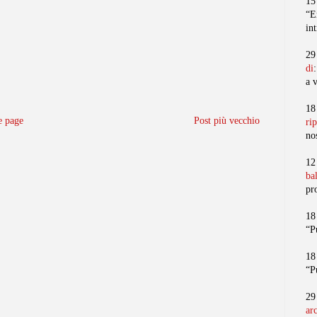
15
“E
in
29
di
a 
18
 page
Post più vecchio
ri
no
12
ba
pr
18
“P
18
“P
29
ar