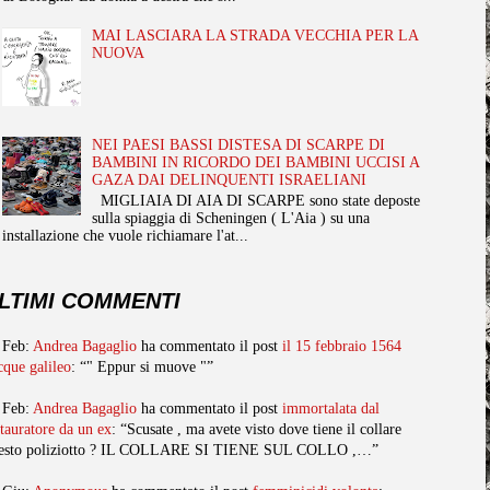
MAI LASCIARA LA STRADA VECCHIA PER LA
NUOVA
NEI PAESI BASSI DISTESA DI SCARPE DI
BAMBINI IN RICORDO DEI BAMBINI UCCISI A
GAZA DAI DELINQUENTI ISRAELIANI
MIGLIAIA DI AIA DI SCARPE sono state deposte
sulla spiaggia di Scheningen ( L'Aia ) su una
installazione che vuole richiamare l'at...
LTIMI COMMENTI
 Feb:
Andrea Bagaglio
ha commentato il post
il 15 febbraio 1564
cque galileo
: “" Eppur si muove "”
 Feb:
Andrea Bagaglio
ha commentato il post
immortalata dal
stauratore da un ex
: “Scusate , ma avete visto dove tiene il collare
esto poliziotto ? IL COLLARE SI TIENE SUL COLLO ,…”