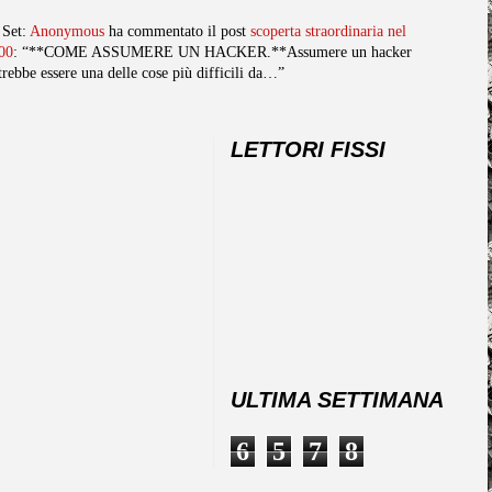
 Set:
Anonymous
ha commentato il post
scoperta straordinaria nel
00
: “**COME ASSUMERE UN HACKER.**Assumere un hacker
trebbe essere una delle cose più difficili da…”
LETTORI FISSI
ULTIMA SETTIMANA
6
5
7
8