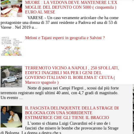
MUORE : LA VEDOVA DEVE MANTENERE L'EX
MOGLIE DEL DEFUNTO CON 5000 ( cinquemila )
EURO AL MESE
VARESE - Un caso veramente articolare che ha come
protagoniste una donna di 37 anni residente a Padova ed una di 53 di
Varese . Nel 2019 u...
Meloni e Tajani esperti in geografia e Salvini ?
TERREMOTO VICINO A NAPOLI , 250 SFOLLATI,
EDIFICI INAGIBILI MA PER I GENI DEL
GOVERNO ITALIANO IL ROBLEMA E' CEUTA (
Marocco spagnolo )
Notte di paura nei Campi Flegrei , scossi dal più forte
terremoto registrato negli ultimi 40 anni, con 4,7 gradi di magnitudo.
Un evento ...
IL FASCISTA DELINQUENTE DELLA STRAGE DI
BOLOGNA CON UNA SORRIDENTE
ESTIMATRICE CHE GLI TIENE IL BRACCIO
L’uomo si chiama Luigi Ciavardini ed è uno de i
fascisti che misero le bombe che provocarono la Strage
di Bologna. La donna a destra che s...