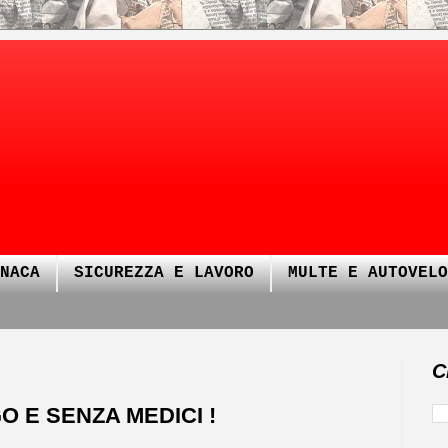
NACA
SICUREZZA E LAVORO
MULTE E AUTOVELO
C
O E SENZA MEDICI !