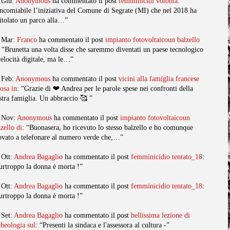
 Giu:
Anonymous
ha commentato il post
femminicidi volonta
:
ncomiabile l’iniziativa del Comune di Segrate (MI) che nel 2018 ha
titolato un parco alla…”
 Mar:
Franco
ha commentato il post
impianto fotovoltaicoun balzello
: “Brunetta una volta disse che saremmo diventati un paese tecnologico
velocità digitale, ma le…”
 Feb:
Anonymous
ha commentato il post
vicini alla famiglia francese
posa in
: “Grazie di ❤️ Andrea per le parole spese nei confronti della
stra famiglia. Un abbraccio 🥰 ”
 Nov:
Anonymous
ha commentato il post
impianto fotovoltaicoun
lzello di
: “Buonasera, ho ricevuto lo stesso balzello e ho comunque
ovato a telefonare al numero verde che,…”
 Ott:
Andrea Bagaglio
ha commentato il post
femminicidio tentato_18
:
urtroppo la donna è morta !”
 Ott:
Andrea Bagaglio
ha commentato il post
femminicidio tentato_18
:
urtroppo la donna è morta !”
 Set:
Andrea Bagaglio
ha commentato il post
bellissima lezione di
cheologia sul
: “Presenti la sindaca e l'assessora al cultura -”