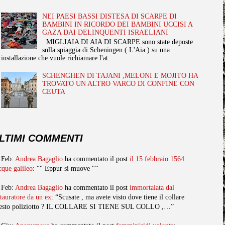
NEI PAESI BASSI DISTESA DI SCARPE DI
BAMBINI IN RICORDO DEI BAMBINI UCCISI A
GAZA DAI DELINQUENTI ISRAELIANI
MIGLIAIA DI AIA DI SCARPE sono state deposte
sulla spiaggia di Scheningen ( L'Aia ) su una
installazione che vuole richiamare l'at...
SCHENGHEN DI TAJANI ,MELONI E MOJITO HA
TROVATO UN ALTRO VARCO DI CONFINE CON
CEUTA
LTIMI COMMENTI
 Feb:
Andrea Bagaglio
ha commentato il post
il 15 febbraio 1564
cque galileo
: “" Eppur si muove "”
 Feb:
Andrea Bagaglio
ha commentato il post
immortalata dal
stauratore da un ex
: “Scusate , ma avete visto dove tiene il collare
esto poliziotto ? IL COLLARE SI TIENE SUL COLLO ,…”