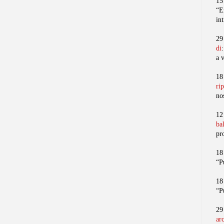
15
“E
in
29
di
a 
18
ri
no
12
ba
pr
18
“P
18
“P
29
ar