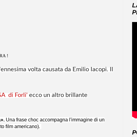
L
P
A !
'ennesima volta causata da Emilio Iacopi. Il
A di Forli'
ecco un altro brillante
».
Una frase choc accompagna l'immagine di un
oto film americano).
P