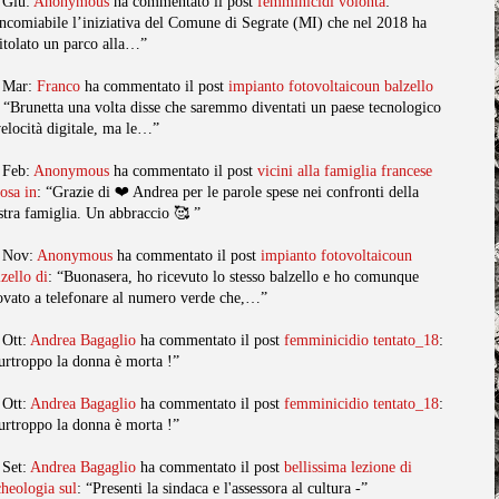
 Giu:
Anonymous
ha commentato il post
femminicidi volonta
:
ncomiabile l’iniziativa del Comune di Segrate (MI) che nel 2018 ha
titolato un parco alla…”
 Mar:
Franco
ha commentato il post
impianto fotovoltaicoun balzello
: “Brunetta una volta disse che saremmo diventati un paese tecnologico
velocità digitale, ma le…”
 Feb:
Anonymous
ha commentato il post
vicini alla famiglia francese
posa in
: “Grazie di ❤️ Andrea per le parole spese nei confronti della
stra famiglia. Un abbraccio 🥰 ”
 Nov:
Anonymous
ha commentato il post
impianto fotovoltaicoun
lzello di
: “Buonasera, ho ricevuto lo stesso balzello e ho comunque
ovato a telefonare al numero verde che,…”
 Ott:
Andrea Bagaglio
ha commentato il post
femminicidio tentato_18
:
urtroppo la donna è morta !”
 Ott:
Andrea Bagaglio
ha commentato il post
femminicidio tentato_18
:
urtroppo la donna è morta !”
 Set:
Andrea Bagaglio
ha commentato il post
bellissima lezione di
cheologia sul
: “Presenti la sindaca e l'assessora al cultura -”