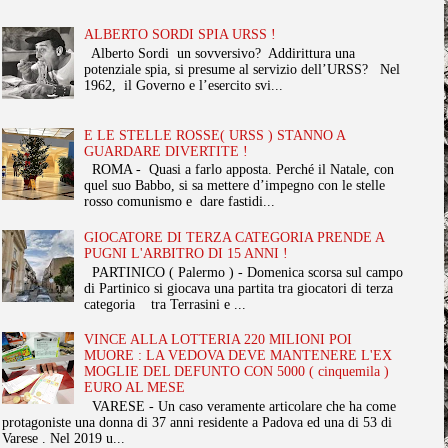
ALBERTO SORDI SPIA URSS !
Alberto Sordi un sovversivo? Addirittura una
potenziale spia, si presume al servizio dell’URSS? Nel
1962, il Governo e l’esercito svi...
E LE STELLE ROSSE( URSS ) STANNO A
GUARDARE DIVERTITE !
ROMA - Quasi a farlo apposta. Perché il Natale, con
quel suo Babbo, si sa mettere d’impegno con le stelle
rosso comunismo e dare fastidi...
GIOCATORE DI TERZA CATEGORIA PRENDE A
PUGNI L'ARBITRO DI 15 ANNI !
PARTINICO ( Palermo ) - Domenica scorsa sul campo
di Partinico si giocava una partita tra giocatori di terza
categoria tra Terrasini e ...
VINCE ALLA LOTTERIA 220 MILIONI POI
MUORE : LA VEDOVA DEVE MANTENERE L'EX
MOGLIE DEL DEFUNTO CON 5000 ( cinquemila )
EURO AL MESE
VARESE - Un caso veramente articolare che ha come
protagoniste una donna di 37 anni residente a Padova ed una di 53 di
Varese . Nel 2019 u...