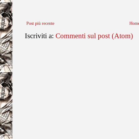
Post più recente
Home
Iscriviti a:
Commenti sul post (Atom)