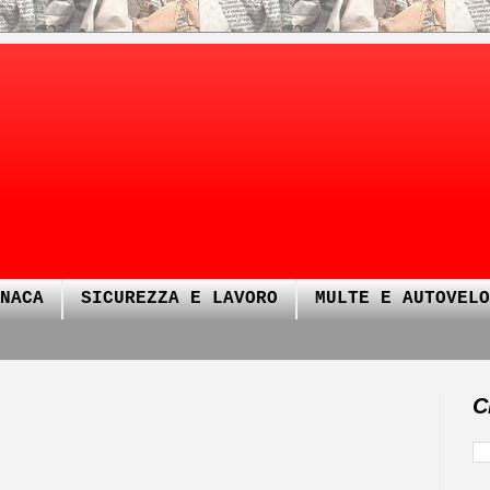
NACA
SICUREZZA E LAVORO
MULTE E AUTOVELO
C