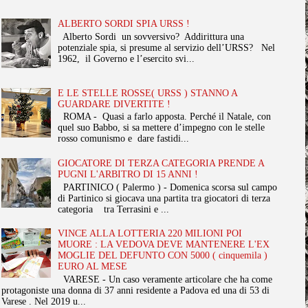
ALBERTO SORDI SPIA URSS !
Alberto Sordi un sovversivo? Addirittura una
potenziale spia, si presume al servizio dell’URSS? Nel
1962, il Governo e l’esercito svi...
E LE STELLE ROSSE( URSS ) STANNO A
GUARDARE DIVERTITE !
ROMA - Quasi a farlo apposta. Perché il Natale, con
quel suo Babbo, si sa mettere d’impegno con le stelle
rosso comunismo e dare fastidi...
GIOCATORE DI TERZA CATEGORIA PRENDE A
PUGNI L'ARBITRO DI 15 ANNI !
PARTINICO ( Palermo ) - Domenica scorsa sul campo
di Partinico si giocava una partita tra giocatori di terza
categoria tra Terrasini e ...
VINCE ALLA LOTTERIA 220 MILIONI POI
MUORE : LA VEDOVA DEVE MANTENERE L'EX
MOGLIE DEL DEFUNTO CON 5000 ( cinquemila )
EURO AL MESE
VARESE - Un caso veramente articolare che ha come
protagoniste una donna di 37 anni residente a Padova ed una di 53 di
Varese . Nel 2019 u...