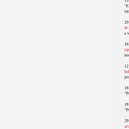
15
“E
in
29
di
a 
18
ri
no
12
ba
pr
18
“P
18
“P
29
ar