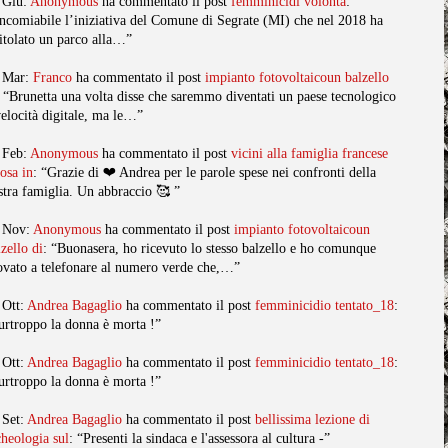
 Giu:
Anonymous
ha commentato il post
femminicidi volonta
:
ncomiabile l’iniziativa del Comune di Segrate (MI) che nel 2018 ha
titolato un parco alla…”
 Mar:
Franco
ha commentato il post
impianto fotovoltaicoun balzello
: “Brunetta una volta disse che saremmo diventati un paese tecnologico
velocità digitale, ma le…”
 Feb:
Anonymous
ha commentato il post
vicini alla famiglia francese
posa in
: “Grazie di ❤️ Andrea per le parole spese nei confronti della
stra famiglia. Un abbraccio 🥰 ”
 Nov:
Anonymous
ha commentato il post
impianto fotovoltaicoun
lzello di
: “Buonasera, ho ricevuto lo stesso balzello e ho comunque
ovato a telefonare al numero verde che,…”
 Ott:
Andrea Bagaglio
ha commentato il post
femminicidio tentato_18
:
urtroppo la donna è morta !”
 Ott:
Andrea Bagaglio
ha commentato il post
femminicidio tentato_18
:
urtroppo la donna è morta !”
 Set:
Andrea Bagaglio
ha commentato il post
bellissima lezione di
cheologia sul
: “Presenti la sindaca e l'assessora al cultura -”