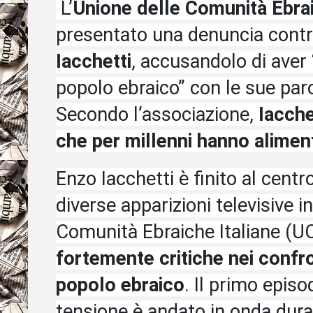
L’
Unione delle Comunità Ebrai
presentato una denuncia contro
Iacchetti
, accusandolo di aver 
popolo ebraico” con le sue paro
Secondo l’associazione,
Iacche
che per millenni hanno alimen
Enzo Iacchetti è finito al cent
diverse apparizioni televisive i
Comunità Ebraiche Italiane (UC
fortemente critiche nei confron
popolo ebraico
. Il primo episo
tensione è andato in onda dura