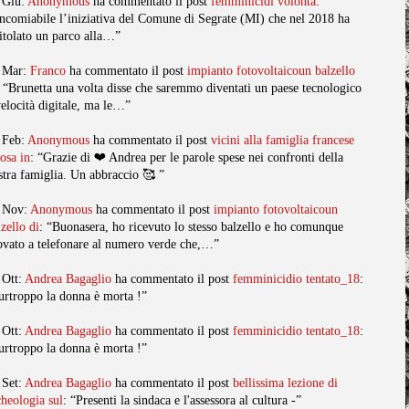
 Giu:
Anonymous
ha commentato il post
femminicidi volonta
:
ncomiabile l’iniziativa del Comune di Segrate (MI) che nel 2018 ha
titolato un parco alla…”
 Mar:
Franco
ha commentato il post
impianto fotovoltaicoun balzello
: “Brunetta una volta disse che saremmo diventati un paese tecnologico
velocità digitale, ma le…”
 Feb:
Anonymous
ha commentato il post
vicini alla famiglia francese
posa in
: “Grazie di ❤️ Andrea per le parole spese nei confronti della
stra famiglia. Un abbraccio 🥰 ”
 Nov:
Anonymous
ha commentato il post
impianto fotovoltaicoun
lzello di
: “Buonasera, ho ricevuto lo stesso balzello e ho comunque
ovato a telefonare al numero verde che,…”
 Ott:
Andrea Bagaglio
ha commentato il post
femminicidio tentato_18
:
urtroppo la donna è morta !”
 Ott:
Andrea Bagaglio
ha commentato il post
femminicidio tentato_18
:
urtroppo la donna è morta !”
 Set:
Andrea Bagaglio
ha commentato il post
bellissima lezione di
cheologia sul
: “Presenti la sindaca e l'assessora al cultura -”