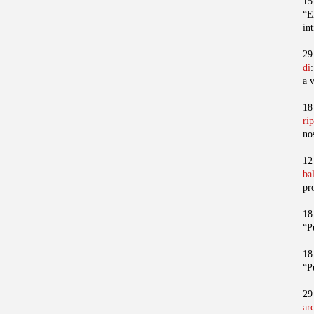
15
“E
in
29
di
a 
18
ri
no
12
ba
pr
18
“P
18
“P
29
ar