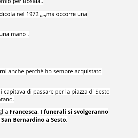
emio per Bosaia..
dicola nel 1972 ,,,,,ma occorre una
a una mano .
giorni anche perchè ho sempre acquistato
capitava di passare per la piazza di Sesto
ntano.
iglia
Francesca
.
I funerali si svolgeranno
di San Bernardino a Sesto
.