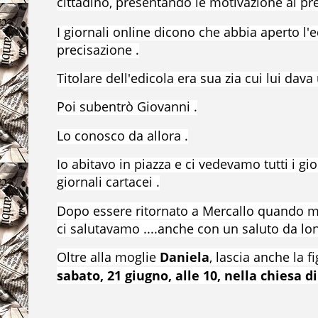
cittadino, presentando le motivazione al pr
I giornali online dicono che abbia aperto l'e
precisazione .
Titolare dell'edicola era sua zia cui lui dav
Poi subentrò Giovanni .
Lo conosco da allora .
Io abitavo in piazza e ci vedevamo tutti i 
giornali cartacei .
Dopo essere ritornato a Mercallo quando mi 
ci salutavamo ....anche con un saluto da lo
Oltre alla moglie
Daniela
, lascia anche la f
sabato, 21 giugno, alle 10, nella chiesa 