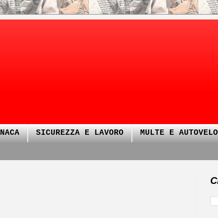
NACA
SICUREZZA E LAVORO
MULTE E AUTOVELO
C