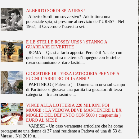
ALBERTO SORDI SPIA URSS !
Alberto Sordi un sovversivo? Addirittura una
potenziale spia, si presume al servizio dell’URSS? Nel
1962, il Governo e l’esercito svi...
E LE STELLE ROSSE( URSS ) STANNO A
GUARDARE DIVERTITE !
ROMA - Quasi a farlo apposta. Perché il Natale, con
quel suo Babbo, si sa mettere d’impegno con le stelle
rosso comunismo e dare fastidi...
GIOCATORE DI TERZA CATEGORIA PRENDE A
PUGNI L'ARBITRO DI 15 ANNI !
PARTINICO ( Palermo ) - Domenica scorsa sul campo
di Partinico si giocava una partita tra giocatori di terza
categoria tra Terrasini e ...
VINCE ALLA LOTTERIA 220 MILIONI POI
MUORE : LA VEDOVA DEVE MANTENERE L'EX
MOGLIE DEL DEFUNTO CON 5000 ( cinquemila )
EURO AL MESE
VARESE - Un caso veramente articolare che ha come
protagoniste una donna di 37 anni residente a Padova ed una di 53 di
Varese . Nel 2019 u...