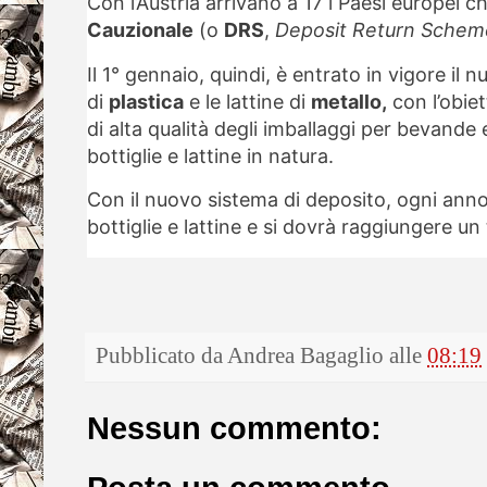
Con l’Austria arrivano a 17 i Paesi europei 
Cauzionale
(o
DRS
,
Deposit Return Schem
Il 1° gennaio, quindi, è entrato in vigore il 
di
plastica
e le lattine di
metallo,
con l’obiet
di alta qualità degli imballaggi per bevande 
bottiglie e lattine in natura.
Con il nuovo sistema di deposito, ogni anno v
bottiglie e lattine e si dovrà raggiungere un
Pubblicato da
Andrea Bagaglio
alle
08:19
Nessun commento: