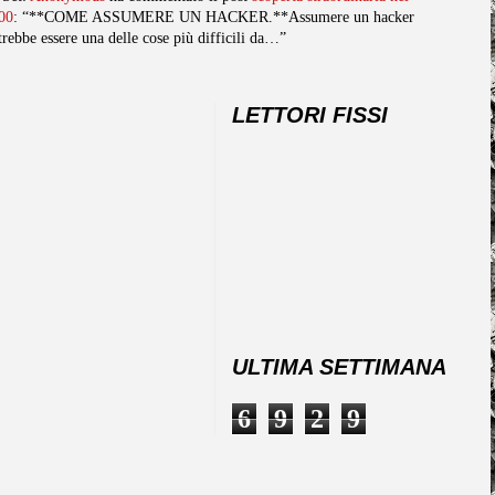
00
: “**COME ASSUMERE UN HACKER.**Assumere un hacker
trebbe essere una delle cose più difficili da…”
LETTORI FISSI
ULTIMA SETTIMANA
6
9
2
9