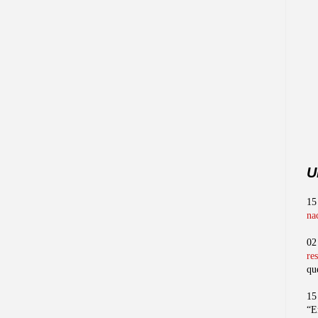
U
15
na
02
re
qu
15
“E