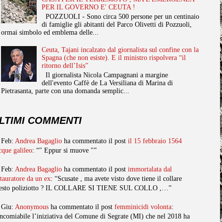
PER IL GOVERNO E' CEUTA !
POZZUOLI - Sono circa 500 persone per un centinaio
di famiglie gli abitanti del Parco Olivetti di Pozzuoli,
ormai simbolo ed emblema delle...
Ceuta, Tajani incalzato dal giornalista sul confine con la
Spagna (che non esiste). E il ministro rispolvera “il
ritorno dell’Isis”
Il giornalista Nicola Campagnani a margine
dell'evento Caffè de La Versiliana di Marina di
Pietrasanta, parte con una domanda semplic...
LTIMI COMMENTI
 Feb:
Andrea Bagaglio
ha commentato il post
il 15 febbraio 1564
cque galileo
: “" Eppur si muove "”
 Feb:
Andrea Bagaglio
ha commentato il post
immortalata dal
stauratore da un ex
: “Scusate , ma avete visto dove tiene il collare
esto poliziotto ? IL COLLARE SI TIENE SUL COLLO ,…”
 Giu:
Anonymous
ha commentato il post
femminicidi volonta
:
ncomiabile l’iniziativa del Comune di Segrate (MI) che nel 2018 ha