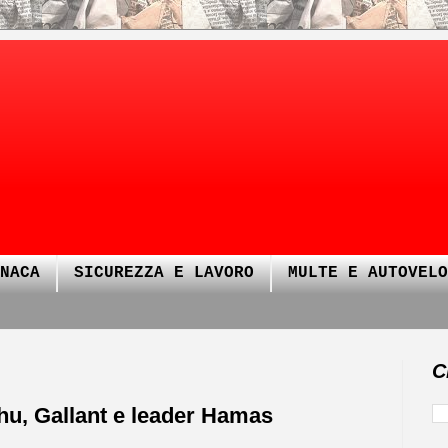
NACA
SICUREZZA E LAVORO
MULTE E AUTOVELO
C
hu, Gallant e leader Hamas