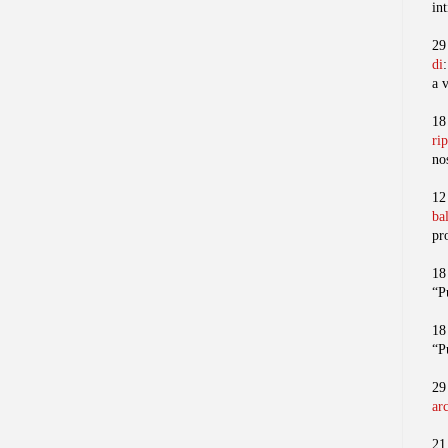
in
29
di
a 
18
ri
no
12
ba
pr
18
“P
18
“P
29
ar
21