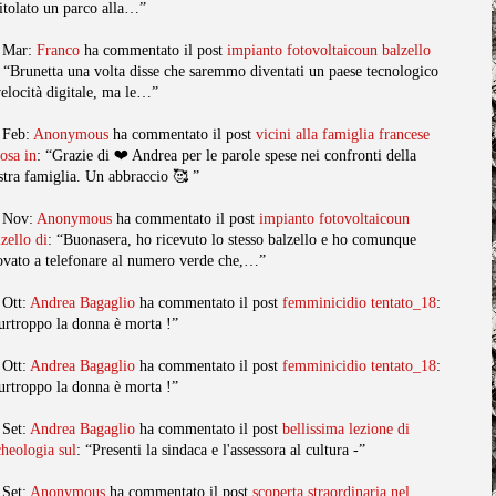
titolato un parco alla…”
 Mar:
Franco
ha commentato il post
impianto fotovoltaicoun balzello
: “Brunetta una volta disse che saremmo diventati un paese tecnologico
velocità digitale, ma le…”
 Feb:
Anonymous
ha commentato il post
vicini alla famiglia francese
posa in
: “Grazie di ❤️ Andrea per le parole spese nei confronti della
stra famiglia. Un abbraccio 🥰 ”
 Nov:
Anonymous
ha commentato il post
impianto fotovoltaicoun
lzello di
: “Buonasera, ho ricevuto lo stesso balzello e ho comunque
ovato a telefonare al numero verde che,…”
 Ott:
Andrea Bagaglio
ha commentato il post
femminicidio tentato_18
:
urtroppo la donna è morta !”
 Ott:
Andrea Bagaglio
ha commentato il post
femminicidio tentato_18
:
urtroppo la donna è morta !”
 Set:
Andrea Bagaglio
ha commentato il post
bellissima lezione di
cheologia sul
: “Presenti la sindaca e l'assessora al cultura -”
 Set:
Anonymous
ha commentato il post
scoperta straordinaria nel