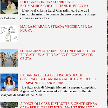
BOLOGNA CON UNA SORRIDENTE
ESTIMATRICE CHE GLI TIENE IL BRACCIO
L’uomo si chiama Luigi Ciavardini ed è uno de i
fascisti che misero le bombe che provocarono la Strage
di Bologna. La donna a destra che s...
MAI LASCIARA LA STRADA VECCHIA PER LA
NUOVA
SCHENGHEN DI TAJANI ,MELONI E MOJITO HA
TROVATO UN ALTRO VARCO DI CONFINE CON
CEUTA
LA BANDA DELLA DESTRA/DESTRA DI
GOVERNO SBUGIARDATA ANCHE DA MEDIASET
......SPAGNOLA ( non in Italia )-
La figuraccia di Giorgia Meloni ha appena completato
il giro del Mediterraneo ed è finita persino sulle reti
spagnole di Mediaset. Sì, Med...
A POZZUOLI CASE DISTRUTTE E GENTE SENZA
CASA PER IL TERREMOTO , MA L'EMERGENZA