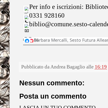
Per info e iscrizioni: Biblio
0331 928160
biblio@comune.sesto-calende
T
16
Barbara Mercalli, Sesto Futura Allean
u
t
t
e
Pubblicato da
Andrea Bagaglio
alle
16:19
l
e
r
Nessun commento:
e
a
Posta un commento
z
i
o
LASCIA UN TUO COMMENTO