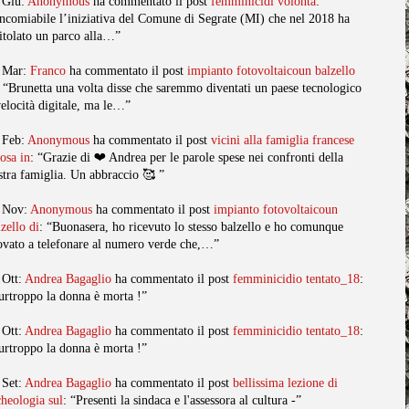
 Giu:
Anonymous
ha commentato il post
femminicidi volonta
:
ncomiabile l’iniziativa del Comune di Segrate (MI) che nel 2018 ha
titolato un parco alla…”
 Mar:
Franco
ha commentato il post
impianto fotovoltaicoun balzello
: “Brunetta una volta disse che saremmo diventati un paese tecnologico
velocità digitale, ma le…”
 Feb:
Anonymous
ha commentato il post
vicini alla famiglia francese
posa in
: “Grazie di ❤️ Andrea per le parole spese nei confronti della
stra famiglia. Un abbraccio 🥰 ”
 Nov:
Anonymous
ha commentato il post
impianto fotovoltaicoun
lzello di
: “Buonasera, ho ricevuto lo stesso balzello e ho comunque
ovato a telefonare al numero verde che,…”
 Ott:
Andrea Bagaglio
ha commentato il post
femminicidio tentato_18
:
urtroppo la donna è morta !”
 Ott:
Andrea Bagaglio
ha commentato il post
femminicidio tentato_18
:
urtroppo la donna è morta !”
 Set:
Andrea Bagaglio
ha commentato il post
bellissima lezione di
cheologia sul
: “Presenti la sindaca e l'assessora al cultura -”