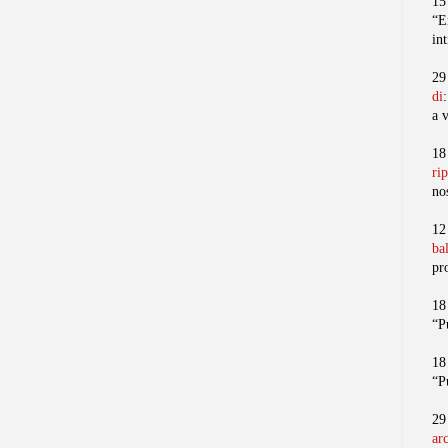
15
“E
in
29
di
a 
18
ri
no
12
ba
pr
18
“P
18
“P
29
ar