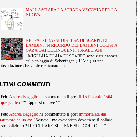
MAI LASCIARA LA STRADA VECCHIA PER LA
NUOVA
NEI PAESI BASSI DISTESA DI SCARPE DI
BAMBINI IN RICORDO DEI BAMBINI UCCISI A
GAZA DAI DELINQUENTI ISRAELIANI
MIGLIAIA DI AIA DI SCARPE sono state deposte
sulla spiaggia di Scheningen ( L'Aia ) su una
installazione che vuole richiamare l'at...
LTIMI COMMENTI
 Feb:
Andrea Bagaglio
ha commentato il post
il 15 febbraio 1564
cque galileo
: “" Eppur si muove "”
 Feb:
Andrea Bagaglio
ha commentato il post
immortalata dal
stauratore da un ex
: “Scusate , ma avete visto dove tiene il collare
esto poliziotto ? IL COLLARE SI TIENE SUL COLLO ,…”