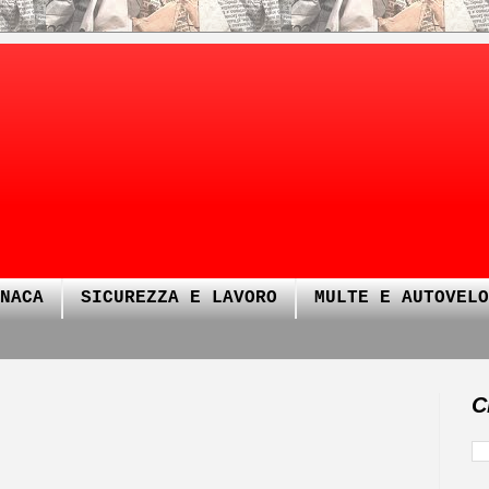
NACA
SICUREZZA E LAVORO
MULTE E AUTOVELO
C