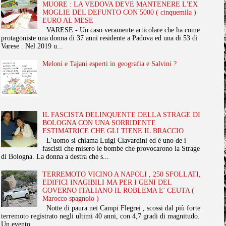
MUORE : LA VEDOVA DEVE MANTENERE L'EX
MOGLIE DEL DEFUNTO CON 5000 ( cinquemila )
EURO AL MESE
VARESE - Un caso veramente articolare che ha come
protagoniste una donna di 37 anni residente a Padova ed una di 53 di
Varese . Nel 2019 u...
Meloni e Tajani esperti in geografia e Salvini ?
IL FASCISTA DELINQUENTE DELLA STRAGE DI
BOLOGNA CON UNA SORRIDENTE
ESTIMATRICE CHE GLI TIENE IL BRACCIO
L’uomo si chiama Luigi Ciavardini ed è uno de i
fascisti che misero le bombe che provocarono la Strage
di Bologna. La donna a destra che s...
TERREMOTO VICINO A NAPOLI , 250 SFOLLATI,
EDIFICI INAGIBILI MA PER I GENI DEL
GOVERNO ITALIANO IL ROBLEMA E' CEUTA (
Marocco spagnolo )
Notte di paura nei Campi Flegrei , scossi dal più forte
terremoto registrato negli ultimi 40 anni, con 4,7 gradi di magnitudo.
Un evento ...