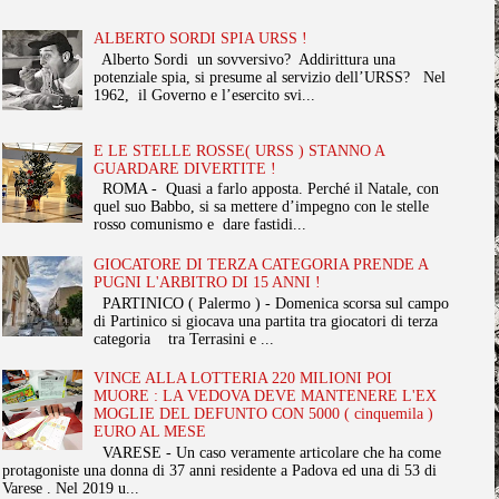
ALBERTO SORDI SPIA URSS !
Alberto Sordi un sovversivo? Addirittura una
potenziale spia, si presume al servizio dell’URSS? Nel
1962, il Governo e l’esercito svi...
E LE STELLE ROSSE( URSS ) STANNO A
GUARDARE DIVERTITE !
ROMA - Quasi a farlo apposta. Perché il Natale, con
quel suo Babbo, si sa mettere d’impegno con le stelle
rosso comunismo e dare fastidi...
GIOCATORE DI TERZA CATEGORIA PRENDE A
PUGNI L'ARBITRO DI 15 ANNI !
PARTINICO ( Palermo ) - Domenica scorsa sul campo
di Partinico si giocava una partita tra giocatori di terza
categoria tra Terrasini e ...
VINCE ALLA LOTTERIA 220 MILIONI POI
MUORE : LA VEDOVA DEVE MANTENERE L'EX
MOGLIE DEL DEFUNTO CON 5000 ( cinquemila )
EURO AL MESE
VARESE - Un caso veramente articolare che ha come
protagoniste una donna di 37 anni residente a Padova ed una di 53 di
Varese . Nel 2019 u...