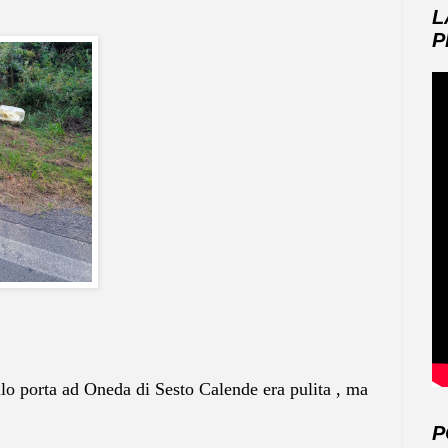
L
P
o porta ad Oneda di Sesto Calende era pulita , ma
P