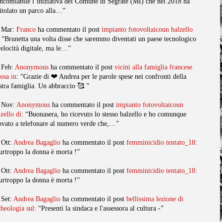
ncomiabile l’iniziativa del Comune di Segrate (MI) che nel 2018 ha
titolato un parco alla…”
 Mar:
Franco
ha commentato il post
impianto fotovoltaicoun balzello
: “Brunetta una volta disse che saremmo diventati un paese tecnologico
velocità digitale, ma le…”
 Feb:
Anonymous
ha commentato il post
vicini alla famiglia francese
posa in
: “Grazie di ❤️ Andrea per le parole spese nei confronti della
stra famiglia. Un abbraccio 🥰 ”
 Nov:
Anonymous
ha commentato il post
impianto fotovoltaicoun
lzello di
: “Buonasera, ho ricevuto lo stesso balzello e ho comunque
ovato a telefonare al numero verde che,…”
 Ott:
Andrea Bagaglio
ha commentato il post
femminicidio tentato_18
:
urtroppo la donna è morta !”
 Ott:
Andrea Bagaglio
ha commentato il post
femminicidio tentato_18
:
urtroppo la donna è morta !”
 Set:
Andrea Bagaglio
ha commentato il post
bellissima lezione di
cheologia sul
: “Presenti la sindaca e l'assessora al cultura -”