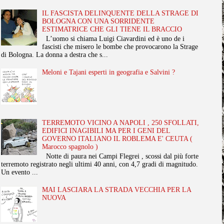
IL FASCISTA DELINQUENTE DELLA STRAGE DI
BOLOGNA CON UNA SORRIDENTE
ESTIMATRICE CHE GLI TIENE IL BRACCIO
L’uomo si chiama Luigi Ciavardini ed è uno de i
fascisti che misero le bombe che provocarono la Strage
di Bologna. La donna a destra che s...
Meloni e Tajani esperti in geografia e Salvini ?
TERREMOTO VICINO A NAPOLI , 250 SFOLLATI,
EDIFICI INAGIBILI MA PER I GENI DEL
GOVERNO ITALIANO IL ROBLEMA E' CEUTA (
Marocco spagnolo )
Notte di paura nei Campi Flegrei , scossi dal più forte
terremoto registrato negli ultimi 40 anni, con 4,7 gradi di magnitudo.
Un evento ...
MAI LASCIARA LA STRADA VECCHIA PER LA
NUOVA