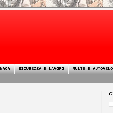
NACA
SICUREZZA E LAVORO
MULTE E AUTOVELO
C