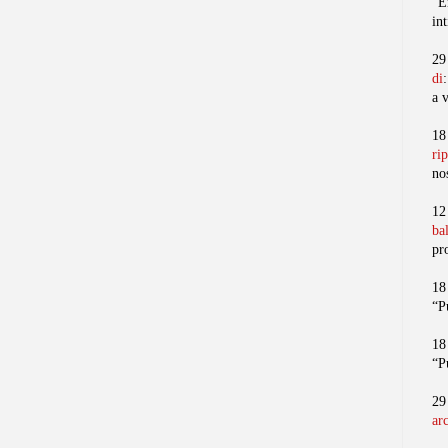
“E
in
29
di
a 
18
ri
no
12
ba
pr
18
“P
18
“P
29
ar