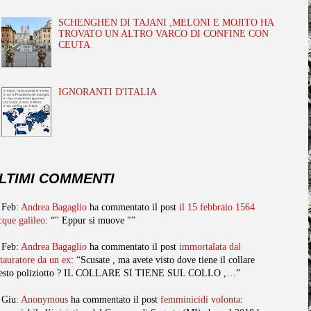
SCHENGHEN DI TAJANI ,MELONI E MOJITO HA
TROVATO UN ALTRO VARCO DI CONFINE CON
CEUTA
IGNORANTI D'ITALIA
LTIMI COMMENTI
 Feb:
Andrea Bagaglio
ha commentato il post
il 15 febbraio 1564
cque galileo
: “" Eppur si muove "”
 Feb:
Andrea Bagaglio
ha commentato il post
immortalata dal
stauratore da un ex
: “Scusate , ma avete visto dove tiene il collare
esto poliziotto ? IL COLLARE SI TIENE SUL COLLO ,…”
 Giu:
Anonymous
ha commentato il post
femminicidi volonta
: