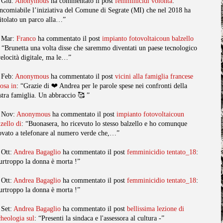
 Giu:
Anonymous
ha commentato il post
femminicidi volonta
:
ncomiabile l’iniziativa del Comune di Segrate (MI) che nel 2018 ha
titolato un parco alla…”
 Mar:
Franco
ha commentato il post
impianto fotovoltaicoun balzello
: “Brunetta una volta disse che saremmo diventati un paese tecnologico
velocità digitale, ma le…”
 Feb:
Anonymous
ha commentato il post
vicini alla famiglia francese
posa in
: “Grazie di ❤️ Andrea per le parole spese nei confronti della
stra famiglia. Un abbraccio 🥰 ”
 Nov:
Anonymous
ha commentato il post
impianto fotovoltaicoun
lzello di
: “Buonasera, ho ricevuto lo stesso balzello e ho comunque
ovato a telefonare al numero verde che,…”
 Ott:
Andrea Bagaglio
ha commentato il post
femminicidio tentato_18
:
urtroppo la donna è morta !”
 Ott:
Andrea Bagaglio
ha commentato il post
femminicidio tentato_18
:
urtroppo la donna è morta !”
 Set:
Andrea Bagaglio
ha commentato il post
bellissima lezione di
cheologia sul
: “Presenti la sindaca e l'assessora al cultura -”