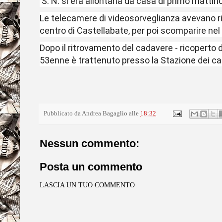
S. N. si era allontana da casa di primo mattin
Le telecamere di videosorveglianza avevano rip
centro di
Castellabate
, per poi scomparire nel 
Dopo il ritrovamento del cadavere - ricoperto d
53enne è trattenuto presso la Stazione dei car
Pubblicato da
Andrea Bagaglio
alle
18:32
Nessun commento:
Posta un commento
LASCIA UN TUO COMMENTO