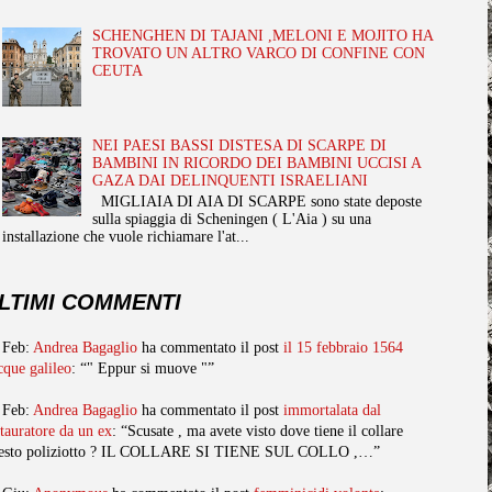
SCHENGHEN DI TAJANI ,MELONI E MOJITO HA
TROVATO UN ALTRO VARCO DI CONFINE CON
CEUTA
NEI PAESI BASSI DISTESA DI SCARPE DI
BAMBINI IN RICORDO DEI BAMBINI UCCISI A
GAZA DAI DELINQUENTI ISRAELIANI
MIGLIAIA DI AIA DI SCARPE sono state deposte
sulla spiaggia di Scheningen ( L'Aia ) su una
installazione che vuole richiamare l'at...
LTIMI COMMENTI
 Feb:
Andrea Bagaglio
ha commentato il post
il 15 febbraio 1564
cque galileo
: “" Eppur si muove "”
 Feb:
Andrea Bagaglio
ha commentato il post
immortalata dal
stauratore da un ex
: “Scusate , ma avete visto dove tiene il collare
esto poliziotto ? IL COLLARE SI TIENE SUL COLLO ,…”