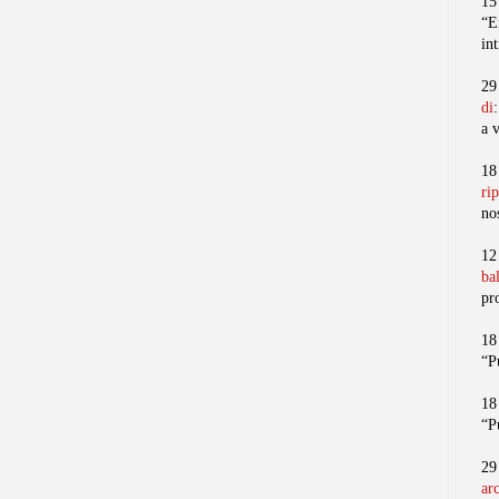
15
“E
in
29
di
a 
18
ri
no
12
ba
pr
18
“P
18
“P
29
ar