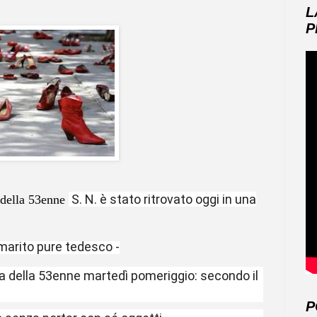
L
P
S. N. è stato ritrovato oggi in una
della 53enne
marito pure tedesco -
 della 53enne martedì pomeriggio: secondo il
P