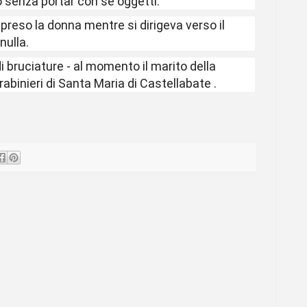
o senza portar con sé oggetti.
reso la donna mentre si dirigeva verso il
nulla.
i bruciature - al momento il marito della
abinieri di Santa Maria di
Castellabate
.