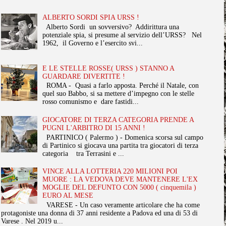
ALBERTO SORDI SPIA URSS !
Alberto Sordi un sovversivo? Addirittura una
potenziale spia, si presume al servizio dell’URSS? Nel
1962, il Governo e l’esercito svi...
E LE STELLE ROSSE( URSS ) STANNO A
GUARDARE DIVERTITE !
ROMA - Quasi a farlo apposta. Perché il Natale, con
quel suo Babbo, si sa mettere d’impegno con le stelle
rosso comunismo e dare fastidi...
GIOCATORE DI TERZA CATEGORIA PRENDE A
PUGNI L'ARBITRO DI 15 ANNI !
PARTINICO ( Palermo ) - Domenica scorsa sul campo
di Partinico si giocava una partita tra giocatori di terza
categoria tra Terrasini e ...
VINCE ALLA LOTTERIA 220 MILIONI POI
MUORE : LA VEDOVA DEVE MANTENERE L'EX
MOGLIE DEL DEFUNTO CON 5000 ( cinquemila )
EURO AL MESE
VARESE - Un caso veramente articolare che ha come
protagoniste una donna di 37 anni residente a Padova ed una di 53 di
Varese . Nel 2019 u...