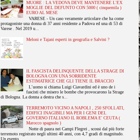
MUORE : LA VEDOVA DEVE MANTENERE L'EX
MOGLIE DEL DEFUNTO CON 5000 ( cinquemila )
EURO AL MESE
VARESE - Un caso veramente articolare che ha come
protagoniste una donna di 37 anni residente a Padova ed una di 53 di
Varese . Nel 2019 u...
Meloni e Tajani esperti in geografia e Salvini ?
IL FASCISTA DELINQUENTE DELLA STRAGE DI
BOLOGNA CON UNA SORRIDENTE
ESTIMATRICE CHE GLI TIENE IL BRACCIO
L’uomo si chiama Luigi Ciavardini ed è uno de i
fascisti che misero le bombe che provocarono la Strage
di Bologna. La donna a destra che s...
TERREMOTO VICINO A NAPOLI , 250 SFOLLATI,
EDIFICI INAGIBILI MA PER I GENI DEL
GOVERNO ITALIANO IL ROBLEMA E' CEUTA (
Marocco spagnolo )
Notte di paura nei Campi Flegrei , scossi dal più forte
terremoto registrato negli ultimi 40 anni, con 4,7 gradi di magnitudo.
Un evento ...