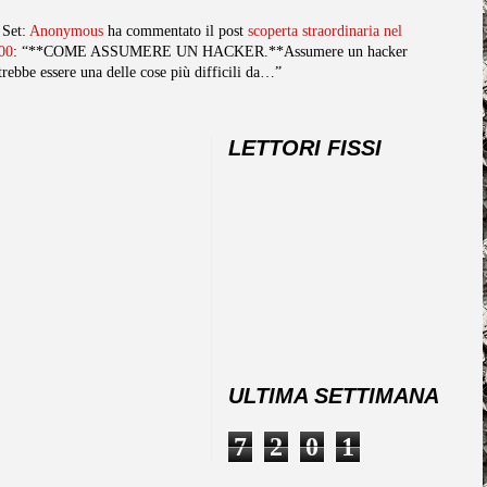
 Set:
Anonymous
ha commentato il post
scoperta straordinaria nel
00
: “**COME ASSUMERE UN HACKER.**Assumere un hacker
trebbe essere una delle cose più difficili da…”
LETTORI FISSI
ULTIMA SETTIMANA
7
2
0
1