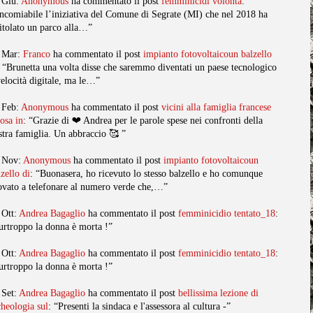
 Giu:
Anonymous
ha commentato il post
femminicidi volonta
:
ncomiabile l’iniziativa del Comune di Segrate (MI) che nel 2018 ha
titolato un parco alla…”
 Mar:
Franco
ha commentato il post
impianto fotovoltaicoun balzello
: “Brunetta una volta disse che saremmo diventati un paese tecnologico
velocità digitale, ma le…”
 Feb:
Anonymous
ha commentato il post
vicini alla famiglia francese
posa in
: “Grazie di ❤️ Andrea per le parole spese nei confronti della
stra famiglia. Un abbraccio 🥰 ”
 Nov:
Anonymous
ha commentato il post
impianto fotovoltaicoun
lzello di
: “Buonasera, ho ricevuto lo stesso balzello e ho comunque
ovato a telefonare al numero verde che,…”
 Ott:
Andrea Bagaglio
ha commentato il post
femminicidio tentato_18
:
urtroppo la donna è morta !”
 Ott:
Andrea Bagaglio
ha commentato il post
femminicidio tentato_18
:
urtroppo la donna è morta !”
 Set:
Andrea Bagaglio
ha commentato il post
bellissima lezione di
cheologia sul
: “Presenti la sindaca e l'assessora al cultura -”