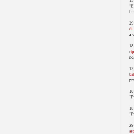
15
“E
in
29
di
a 
18
ri
no
12
ba
pr
18
“P
18
“P
29
ar