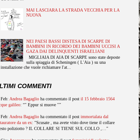
MAI LASCIARA LA STRADA VECCHIA PER LA
NUOVA
NEI PAESI BASSI DISTESA DI SCARPE DI
BAMBINI IN RICORDO DEI BAMBINI UCCISI A
GAZA DAI DELINQUENTI ISRAELIANI
MIGLIAIA DI AIA DI SCARPE sono state deposte
sulla spiaggia di Scheningen ( L'Aia ) su una
installazione che vuole richiamare l'at...
LTIMI COMMENTI
 Feb:
Andrea Bagaglio
ha commentato il post
il 15 febbraio 1564
cque galileo
: “" Eppur si muove "”
 Feb:
Andrea Bagaglio
ha commentato il post
immortalata dal
stauratore da un ex
: “Scusate , ma avete visto dove tiene il collare
esto poliziotto ? IL COLLARE SI TIENE SUL COLLO ,…”