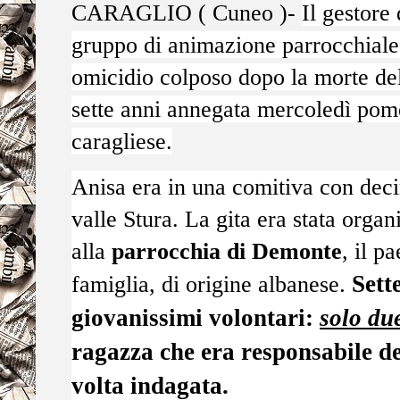
CARAGLIO ( Cuneo )-
Il gestore
gruppo di animazione parrocchiale 
omicidio colposo dopo la morte del
sette anni annegata mercoledì pomer
caragliese.
Anisa era in una comitiva con decin
valle Stura. La gita era stata organ
alla
parrocchia di Demonte
, il p
famiglia, di origine albanese
.
Sett
giovanissimi volontari:
solo du
ragazza che era responsabile d
volta indagata.