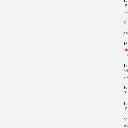
15
“E
in
29
di
a 
18
ri
no
12
ba
pr
18
“P
18
“P
29
ar