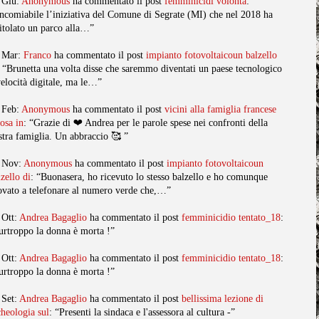
 Giu:
Anonymous
ha commentato il post
femminicidi volonta
:
ncomiabile l’iniziativa del Comune di Segrate (MI) che nel 2018 ha
titolato un parco alla…”
 Mar:
Franco
ha commentato il post
impianto fotovoltaicoun balzello
: “Brunetta una volta disse che saremmo diventati un paese tecnologico
velocità digitale, ma le…”
 Feb:
Anonymous
ha commentato il post
vicini alla famiglia francese
posa in
: “Grazie di ❤️ Andrea per le parole spese nei confronti della
stra famiglia. Un abbraccio 🥰 ”
 Nov:
Anonymous
ha commentato il post
impianto fotovoltaicoun
lzello di
: “Buonasera, ho ricevuto lo stesso balzello e ho comunque
ovato a telefonare al numero verde che,…”
 Ott:
Andrea Bagaglio
ha commentato il post
femminicidio tentato_18
:
urtroppo la donna è morta !”
 Ott:
Andrea Bagaglio
ha commentato il post
femminicidio tentato_18
:
urtroppo la donna è morta !”
 Set:
Andrea Bagaglio
ha commentato il post
bellissima lezione di
cheologia sul
: “Presenti la sindaca e l'assessora al cultura -”