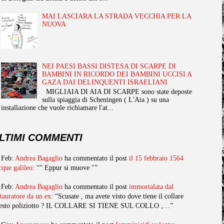
MAI LASCIARA LA STRADA VECCHIA PER LA
NUOVA
NEI PAESI BASSI DISTESA DI SCARPE DI
BAMBINI IN RICORDO DEI BAMBINI UCCISI A
GAZA DAI DELINQUENTI ISRAELIANI
MIGLIAIA DI AIA DI SCARPE sono state deposte
sulla spiaggia di Scheningen ( L'Aia ) su una
installazione che vuole richiamare l'at...
LTIMI COMMENTI
 Feb:
Andrea Bagaglio
ha commentato il post
il 15 febbraio 1564
cque galileo
: “" Eppur si muove "”
 Feb:
Andrea Bagaglio
ha commentato il post
immortalata dal
stauratore da un ex
: “Scusate , ma avete visto dove tiene il collare
esto poliziotto ? IL COLLARE SI TIENE SUL COLLO ,…”