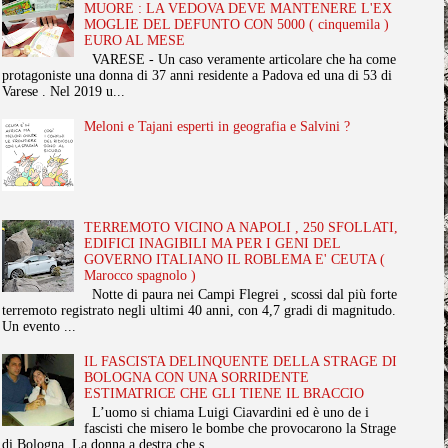
MUORE : LA VEDOVA DEVE MANTENERE L'EX
MOGLIE DEL DEFUNTO CON 5000 ( cinquemila )
EURO AL MESE
VARESE - Un caso veramente articolare che ha come
protagoniste una donna di 37 anni residente a Padova ed una di 53 di
Varese . Nel 2019 u...
Meloni e Tajani esperti in geografia e Salvini ?
TERREMOTO VICINO A NAPOLI , 250 SFOLLATI,
EDIFICI INAGIBILI MA PER I GENI DEL
GOVERNO ITALIANO IL ROBLEMA E' CEUTA (
Marocco spagnolo )
Notte di paura nei Campi Flegrei , scossi dal più forte
terremoto registrato negli ultimi 40 anni, con 4,7 gradi di magnitudo.
Un evento ...
IL FASCISTA DELINQUENTE DELLA STRAGE DI
BOLOGNA CON UNA SORRIDENTE
ESTIMATRICE CHE GLI TIENE IL BRACCIO
L’uomo si chiama Luigi Ciavardini ed è uno de i
fascisti che misero le bombe che provocarono la Strage
di Bologna. La donna a destra che s...