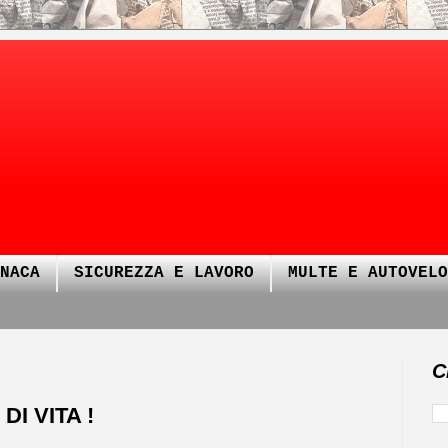
NACA
SICUREZZA E LAVORO
MULTE E AUTOVELO
C
I VITA !