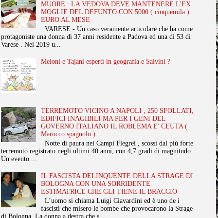
MUORE : LA VEDOVA DEVE MANTENERE L'EX
MOGLIE DEL DEFUNTO CON 5000 ( cinquemila )
EURO AL MESE
VARESE - Un caso veramente articolare che ha come
protagoniste una donna di 37 anni residente a Padova ed una di 53 di
Varese . Nel 2019 u...
Meloni e Tajani esperti in geografia e Salvini ?
TERREMOTO VICINO A NAPOLI , 250 SFOLLATI,
EDIFICI INAGIBILI MA PER I GENI DEL
GOVERNO ITALIANO IL ROBLEMA E' CEUTA (
Marocco spagnolo )
Notte di paura nei Campi Flegrei , scossi dal più forte
terremoto registrato negli ultimi 40 anni, con 4,7 gradi di magnitudo.
Un evento ...
IL FASCISTA DELINQUENTE DELLA STRAGE DI
BOLOGNA CON UNA SORRIDENTE
ESTIMATRICE CHE GLI TIENE IL BRACCIO
L’uomo si chiama Luigi Ciavardini ed è uno de i
fascisti che misero le bombe che provocarono la Strage
di Bologna. La donna a destra che s...