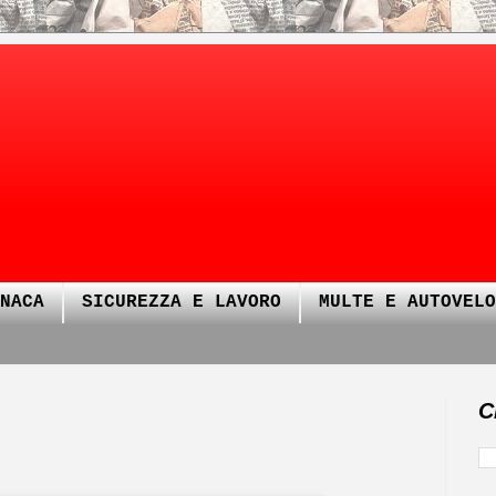
NACA
SICUREZZA E LAVORO
MULTE E AUTOVELO
C