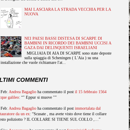
MAI LASCIARA LA STRADA VECCHIA PER LA
NUOVA
NEI PAESI BASSI DISTESA DI SCARPE DI
BAMBINI IN RICORDO DEI BAMBINI UCCISI A
GAZA DAI DELINQUENTI ISRAELIANI
MIGLIAIA DI AIA DI SCARPE sono state deposte
sulla spiaggia di Scheningen ( L'Aia ) su una
installazione che vuole richiamare l'at...
LTIMI COMMENTI
 Feb:
Andrea Bagaglio
ha commentato il post
il 15 febbraio 1564
cque galileo
: “" Eppur si muove "”
 Feb:
Andrea Bagaglio
ha commentato il post
immortalata dal
stauratore da un ex
: “Scusate , ma avete visto dove tiene il collare
esto poliziotto ? IL COLLARE SI TIENE SUL COLLO ,…”