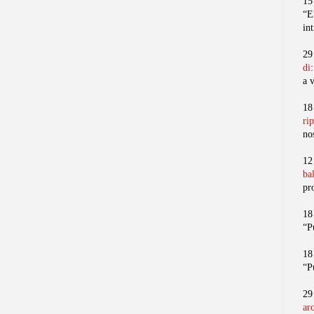
15
“E
in
29
di
a 
18
ri
no
12
ba
pr
18
“P
18
“P
29
ar