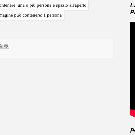
L
P
P