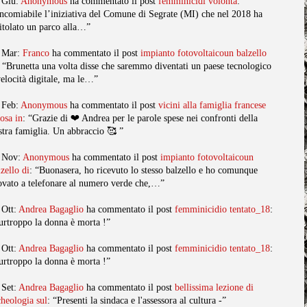
 Giu:
Anonymous
ha commentato il post
femminicidi volonta
:
ncomiabile l’iniziativa del Comune di Segrate (MI) che nel 2018 ha
titolato un parco alla…”
 Mar:
Franco
ha commentato il post
impianto fotovoltaicoun balzello
: “Brunetta una volta disse che saremmo diventati un paese tecnologico
velocità digitale, ma le…”
 Feb:
Anonymous
ha commentato il post
vicini alla famiglia francese
posa in
: “Grazie di ❤️ Andrea per le parole spese nei confronti della
stra famiglia. Un abbraccio 🥰 ”
 Nov:
Anonymous
ha commentato il post
impianto fotovoltaicoun
lzello di
: “Buonasera, ho ricevuto lo stesso balzello e ho comunque
ovato a telefonare al numero verde che,…”
 Ott:
Andrea Bagaglio
ha commentato il post
femminicidio tentato_18
:
urtroppo la donna è morta !”
 Ott:
Andrea Bagaglio
ha commentato il post
femminicidio tentato_18
:
urtroppo la donna è morta !”
 Set:
Andrea Bagaglio
ha commentato il post
bellissima lezione di
cheologia sul
: “Presenti la sindaca e l'assessora al cultura -”