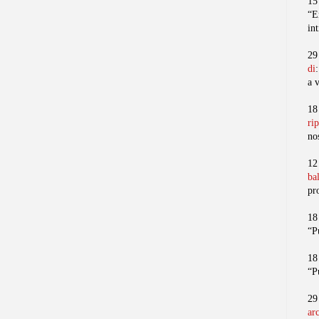
15
“E
in
29
di
a 
18
ri
no
12
ba
pr
18
“P
18
“P
29
ar