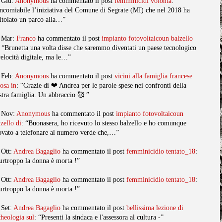
 Giu:
Anonymous
ha commentato il post
femminicidi volonta
:
ncomiabile l’iniziativa del Comune di Segrate (MI) che nel 2018 ha
titolato un parco alla…”
 Mar:
Franco
ha commentato il post
impianto fotovoltaicoun balzello
: “Brunetta una volta disse che saremmo diventati un paese tecnologico
velocità digitale, ma le…”
 Feb:
Anonymous
ha commentato il post
vicini alla famiglia francese
posa in
: “Grazie di ❤️ Andrea per le parole spese nei confronti della
stra famiglia. Un abbraccio 🥰 ”
 Nov:
Anonymous
ha commentato il post
impianto fotovoltaicoun
lzello di
: “Buonasera, ho ricevuto lo stesso balzello e ho comunque
ovato a telefonare al numero verde che,…”
 Ott:
Andrea Bagaglio
ha commentato il post
femminicidio tentato_18
:
urtroppo la donna è morta !”
 Ott:
Andrea Bagaglio
ha commentato il post
femminicidio tentato_18
:
urtroppo la donna è morta !”
 Set:
Andrea Bagaglio
ha commentato il post
bellissima lezione di
cheologia sul
: “Presenti la sindaca e l'assessora al cultura -”