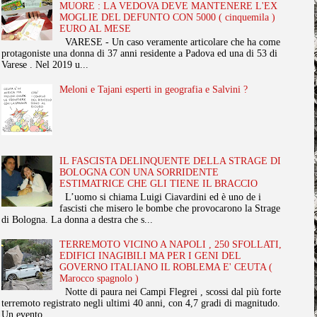
MUORE : LA VEDOVA DEVE MANTENERE L'EX
MOGLIE DEL DEFUNTO CON 5000 ( cinquemila )
EURO AL MESE
VARESE - Un caso veramente articolare che ha come
protagoniste una donna di 37 anni residente a Padova ed una di 53 di
Varese . Nel 2019 u...
Meloni e Tajani esperti in geografia e Salvini ?
IL FASCISTA DELINQUENTE DELLA STRAGE DI
BOLOGNA CON UNA SORRIDENTE
ESTIMATRICE CHE GLI TIENE IL BRACCIO
L’uomo si chiama Luigi Ciavardini ed è uno de i
fascisti che misero le bombe che provocarono la Strage
di Bologna. La donna a destra che s...
TERREMOTO VICINO A NAPOLI , 250 SFOLLATI,
EDIFICI INAGIBILI MA PER I GENI DEL
GOVERNO ITALIANO IL ROBLEMA E' CEUTA (
Marocco spagnolo )
Notte di paura nei Campi Flegrei , scossi dal più forte
terremoto registrato negli ultimi 40 anni, con 4,7 gradi di magnitudo.
Un evento ...