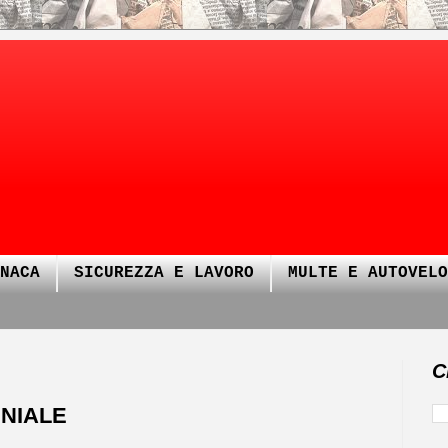
NACA
SICUREZZA E LAVORO
MULTE E AUTOVELO
C
ENIALE