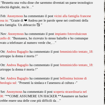
: “Brunetta una volta disse che saremmo diventati un paese tecnologico
velocità digitale, ma le…”
 Feb:
Anonymous
ha commentato il post
vicini alla famiglia francese
posa in
: “Grazie di ❤️ Andrea per le parole spese nei confronti della
stra famiglia. Un abbraccio 🥰 ”
 Nov:
Anonymous
ha commentato il post
impianto fotovoltaicoun
lzello di
: “Buonasera, ho ricevuto lo stesso balzello e ho comunque
ovato a telefonare al numero verde che,…”
 Ott:
Andrea Bagaglio
ha commentato il post
femminicidio tentato_18
:
urtroppo la donna è morta !”
 Ott:
Andrea Bagaglio
ha commentato il post
femminicidio tentato_18
:
urtroppo la donna è morta !”
 Set:
Andrea Bagaglio
ha commentato il post
bellissima lezione di
cheologia sul
: “Presenti la sindaca e l'assessora al cultura -”
 Set:
Anonymous
ha commentato il post
scoperta straordinaria nel
00
: “**COME ASSUMERE UN HACKER.**Assumere un hacker
trebbe essere una delle cose più difficili da…”