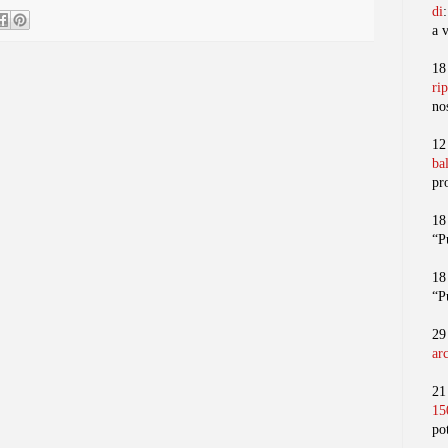
di
a 
18
ri
no
12
ba
pr
18
“P
18
“P
29
ar
21
15
po