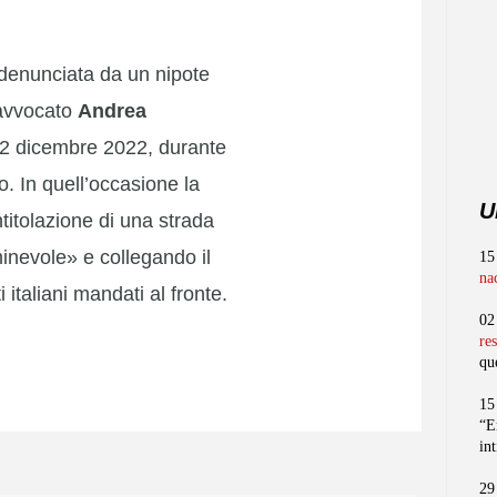
 denunciata da un nipote
l’avvocato
Andrea
 22 dicembre 2022, durante
. In quell’occasione la
U
ntitolazione di una strada
inevole» e collegando il
15
na
italiani mandati al fronte.
02
re
qu
15
“E
in
29