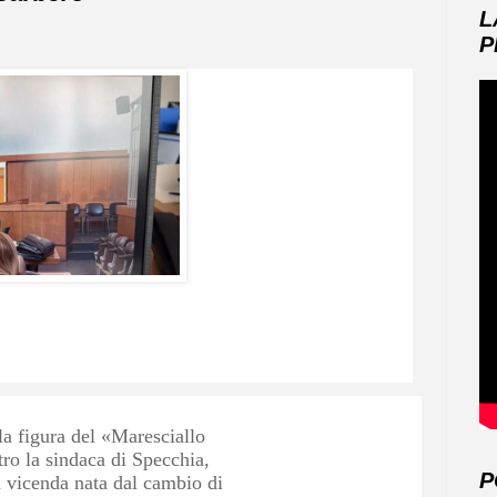
L
P
la figura del «Maresciallo
tro la sindaca di Specchia,
P
 vicenda nata dal cambio di