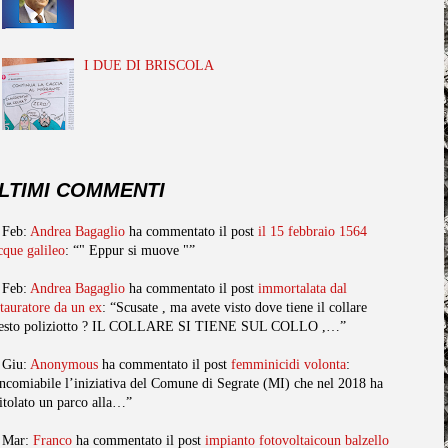
I DUE DI BRISCOLA
LTIMI COMMENTI
 Feb:
Andrea Bagaglio
ha commentato il post
il 15 febbraio 1564
cque galileo
: “" Eppur si muove "”
 Feb:
Andrea Bagaglio
ha commentato il post
immortalata dal
stauratore da un ex
: “Scusate , ma avete visto dove tiene il collare
esto poliziotto ? IL COLLARE SI TIENE SUL COLLO ,…”
 Giu:
Anonymous
ha commentato il post
femminicidi volonta
:
ncomiabile l’iniziativa del Comune di Segrate (MI) che nel 2018 ha
titolato un parco alla…”
 Mar:
Franco
ha commentato il post
impianto fotovoltaicoun balzello