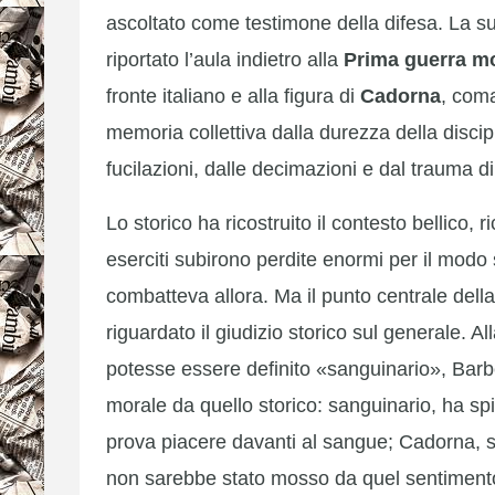
ascoltato come testimone della difesa. La s
riportato l’aula indietro alla
Prima guerra m
fronte italiano e alla figura di
Cadorna
, com
memoria collettiva dalla durezza della discipl
fucilazioni, dalle decimazioni e dal trauma d
Lo storico ha ricostruito il contesto bellico, r
eserciti subirono perdite enormi per il modo 
combatteva allora. Ma il punto centrale dell
riguardato il giudizio storico sul generale.
potesse essere definito «sanguinario», Barbe
morale da quello storico: sanguinario, ha sp
prova piacere davanti al sangue; Cadorna, s
non sarebbe stato mosso da quel sentiment