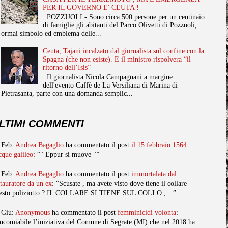
PER IL GOVERNO E' CEUTA !
POZZUOLI - Sono circa 500 persone per un centinaio
di famiglie gli abitanti del Parco Olivetti di Pozzuoli,
ormai simbolo ed emblema delle...
Ceuta, Tajani incalzato dal giornalista sul confine con la
Spagna (che non esiste). E il ministro rispolvera “il
ritorno dell’Isis”
Il giornalista Nicola Campagnani a margine
dell'evento Caffè de La Versiliana di Marina di
Pietrasanta, parte con una domanda semplic...
LTIMI COMMENTI
 Feb:
Andrea Bagaglio
ha commentato il post
il 15 febbraio 1564
cque galileo
: “" Eppur si muove "”
 Feb:
Andrea Bagaglio
ha commentato il post
immortalata dal
stauratore da un ex
: “Scusate , ma avete visto dove tiene il collare
esto poliziotto ? IL COLLARE SI TIENE SUL COLLO ,…”
 Giu:
Anonymous
ha commentato il post
femminicidi volonta
:
ncomiabile l’iniziativa del Comune di Segrate (MI) che nel 2018 ha