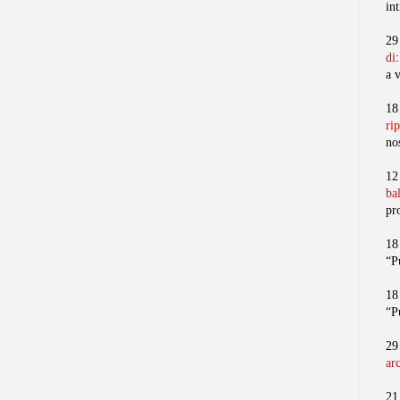
in
29
di
a 
18
ri
no
12
ba
pr
18
“P
18
“P
29
ar
21