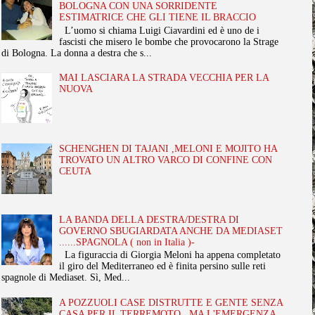
BOLOGNA CON UNA SORRIDENTE
ESTIMATRICE CHE GLI TIENE IL BRACCIO
L’uomo si chiama Luigi Ciavardini ed è uno de i
fascisti che misero le bombe che provocarono la Strage
di Bologna. La donna a destra che s...
MAI LASCIARA LA STRADA VECCHIA PER LA
NUOVA
SCHENGHEN DI TAJANI ,MELONI E MOJITO HA
TROVATO UN ALTRO VARCO DI CONFINE CON
CEUTA
LA BANDA DELLA DESTRA/DESTRA DI
GOVERNO SBUGIARDATA ANCHE DA MEDIASET
......SPAGNOLA ( non in Italia )-
La figuraccia di Giorgia Meloni ha appena completato
il giro del Mediterraneo ed è finita persino sulle reti
spagnole di Mediaset. Sì, Med...
A POZZUOLI CASE DISTRUTTE E GENTE SENZA
CASA PER IL TERREMOTO , MA L'EMERGENZA