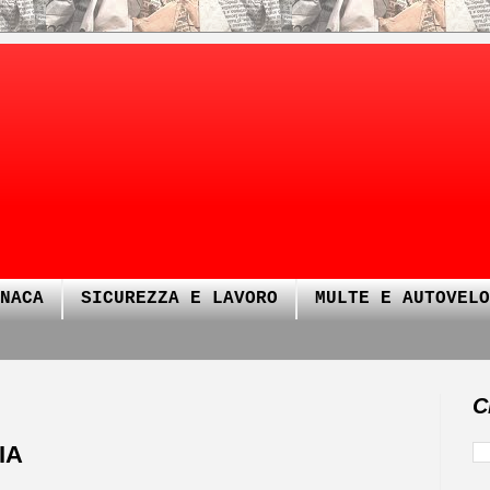
NACA
SICUREZZA E LAVORO
MULTE E AUTOVELO
C
IA