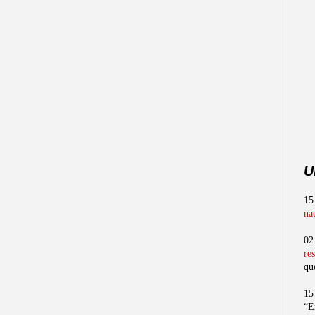
U
15
na
02
re
qu
15
“E