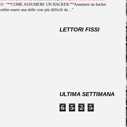
00
: “**COME ASSUMERE UN HACKER.**Assumere un hacker
trebbe essere una delle cose più difficili da…”
LETTORI FISSI
ULTIMA SETTIMANA
6
5
2
5