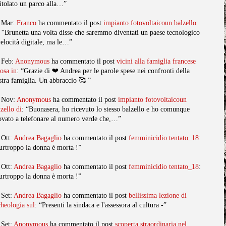
titolato un parco alla…”
 Mar:
Franco
ha commentato il post
impianto fotovoltaicoun balzello
: “Brunetta una volta disse che saremmo diventati un paese tecnologico
velocità digitale, ma le…”
 Feb:
Anonymous
ha commentato il post
vicini alla famiglia francese
posa in
: “Grazie di ❤️ Andrea per le parole spese nei confronti della
stra famiglia. Un abbraccio 🥰 ”
 Nov:
Anonymous
ha commentato il post
impianto fotovoltaicoun
lzello di
: “Buonasera, ho ricevuto lo stesso balzello e ho comunque
ovato a telefonare al numero verde che,…”
 Ott:
Andrea Bagaglio
ha commentato il post
femminicidio tentato_18
:
urtroppo la donna è morta !”
 Ott:
Andrea Bagaglio
ha commentato il post
femminicidio tentato_18
:
urtroppo la donna è morta !”
 Set:
Andrea Bagaglio
ha commentato il post
bellissima lezione di
cheologia sul
: “Presenti la sindaca e l'assessora al cultura -”
 Set:
Anonymous
ha commentato il post
scoperta straordinaria nel