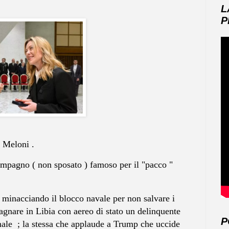
L
P
a Meloni .
 compagno ( non sposato ) famoso per il "pacco "
e minacciando il blocco navale per non salvare i
pagnare in Libia con aereo di stato un delinquente
P
onale ; la stessa che applaude a Trump che uccide