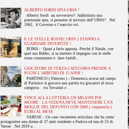
ALBERTO SORDI SPIA URSS !
Alberto Sordi un sovversivo? Addirittura una
potenziale spia, si presume al servizio dell’URSS? Nel
1962, il Governo e l’esercito svi...
E LE STELLE ROSSE( URSS ) STANNO A
GUARDARE DIVERTITE !
ROMA - Quasi a farlo apposta. Perché il Natale, con
quel suo Babbo, si sa mettere d’impegno con le stelle
rosso comunismo e dare fastidi...
GIOCATORE DI TERZA CATEGORIA PRENDE A
PUGNI L'ARBITRO DI 15 ANNI !
PARTINICO ( Palermo ) - Domenica scorsa sul campo
di Partinico si giocava una partita tra giocatori di terza
categoria tra Terrasini e ...
VINCE ALLA LOTTERIA 220 MILIONI POI
MUORE : LA VEDOVA DEVE MANTENERE L'EX
MOGLIE DEL DEFUNTO CON 5000 ( cinquemila )
EURO AL MESE
VARESE - Un caso veramente articolare che ha come
protagoniste una donna di 37 anni residente a Padova ed una di 53 di
Varese . Nel 2019 u...