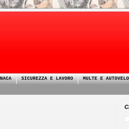
NACA
SICUREZZA E LAVORO
MULTE E AUTOVELO
C