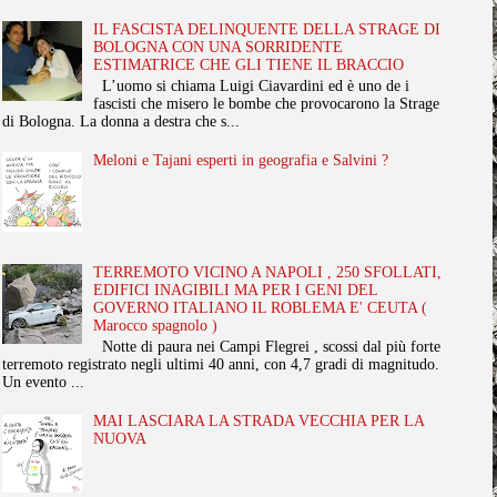
IL FASCISTA DELINQUENTE DELLA STRAGE DI
BOLOGNA CON UNA SORRIDENTE
ESTIMATRICE CHE GLI TIENE IL BRACCIO
L’uomo si chiama Luigi Ciavardini ed è uno de i
fascisti che misero le bombe che provocarono la Strage
di Bologna. La donna a destra che s...
Meloni e Tajani esperti in geografia e Salvini ?
TERREMOTO VICINO A NAPOLI , 250 SFOLLATI,
EDIFICI INAGIBILI MA PER I GENI DEL
GOVERNO ITALIANO IL ROBLEMA E' CEUTA (
Marocco spagnolo )
Notte di paura nei Campi Flegrei , scossi dal più forte
terremoto registrato negli ultimi 40 anni, con 4,7 gradi di magnitudo.
Un evento ...
MAI LASCIARA LA STRADA VECCHIA PER LA
NUOVA