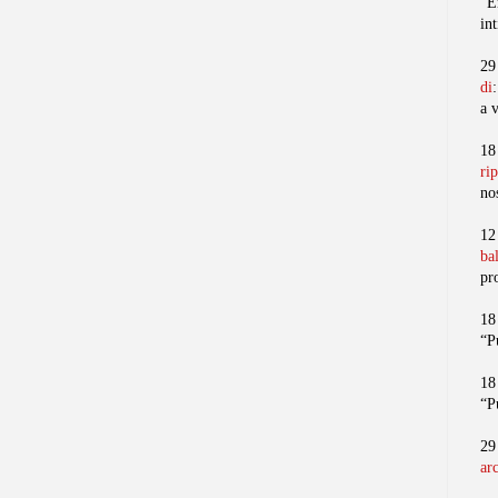
“E
in
29
di
a 
18
ri
no
12
ba
pr
18
“P
18
“P
29
ar