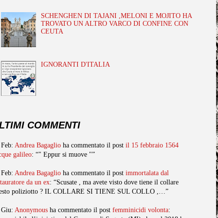
SCHENGHEN DI TAJANI ,MELONI E MOJITO HA
TROVATO UN ALTRO VARCO DI CONFINE CON
CEUTA
IGNORANTI D'ITALIA
LTIMI COMMENTI
 Feb:
Andrea Bagaglio
ha commentato il post
il 15 febbraio 1564
cque galileo
: “" Eppur si muove "”
 Feb:
Andrea Bagaglio
ha commentato il post
immortalata dal
stauratore da un ex
: “Scusate , ma avete visto dove tiene il collare
esto poliziotto ? IL COLLARE SI TIENE SUL COLLO ,…”
 Giu:
Anonymous
ha commentato il post
femminicidi volonta
: