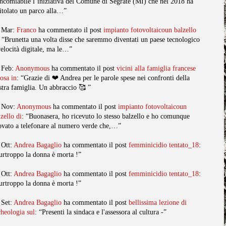
ncomiabile l’iniziativa del Comune di Segrate (MI) che nel 2018 ha
titolato un parco alla…”
 Mar:
Franco
ha commentato il post
impianto fotovoltaicoun balzello
: “Brunetta una volta disse che saremmo diventati un paese tecnologico
velocità digitale, ma le…”
 Feb:
Anonymous
ha commentato il post
vicini alla famiglia francese
posa in
: “Grazie di ❤️ Andrea per le parole spese nei confronti della
stra famiglia. Un abbraccio 🥰 ”
 Nov:
Anonymous
ha commentato il post
impianto fotovoltaicoun
lzello di
: “Buonasera, ho ricevuto lo stesso balzello e ho comunque
ovato a telefonare al numero verde che,…”
 Ott:
Andrea Bagaglio
ha commentato il post
femminicidio tentato_18
:
urtroppo la donna è morta !”
 Ott:
Andrea Bagaglio
ha commentato il post
femminicidio tentato_18
:
urtroppo la donna è morta !”
 Set:
Andrea Bagaglio
ha commentato il post
bellissima lezione di
cheologia sul
: “Presenti la sindaca e l'assessora al cultura -”