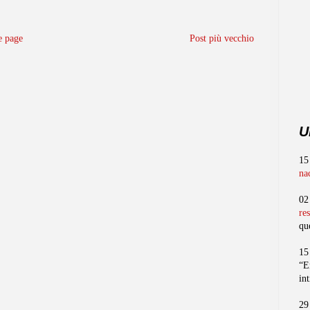
 page
Post più vecchio
U
15
na
02
re
qu
15
“E
in
29