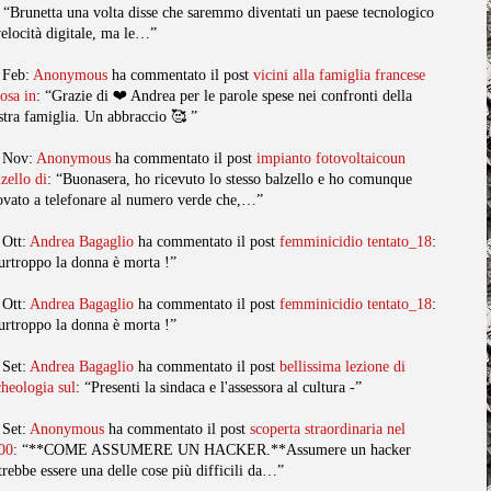
: “Brunetta una volta disse che saremmo diventati un paese tecnologico
velocità digitale, ma le…”
 Feb:
Anonymous
ha commentato il post
vicini alla famiglia francese
posa in
: “Grazie di ❤️ Andrea per le parole spese nei confronti della
stra famiglia. Un abbraccio 🥰 ”
 Nov:
Anonymous
ha commentato il post
impianto fotovoltaicoun
lzello di
: “Buonasera, ho ricevuto lo stesso balzello e ho comunque
ovato a telefonare al numero verde che,…”
 Ott:
Andrea Bagaglio
ha commentato il post
femminicidio tentato_18
:
urtroppo la donna è morta !”
 Ott:
Andrea Bagaglio
ha commentato il post
femminicidio tentato_18
:
urtroppo la donna è morta !”
 Set:
Andrea Bagaglio
ha commentato il post
bellissima lezione di
cheologia sul
: “Presenti la sindaca e l'assessora al cultura -”
 Set:
Anonymous
ha commentato il post
scoperta straordinaria nel
00
: “**COME ASSUMERE UN HACKER.**Assumere un hacker
trebbe essere una delle cose più difficili da…”