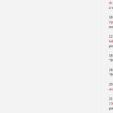
di
a 
18
ri
no
12
ba
pr
18
“P
18
“P
29
ar
21
15
po