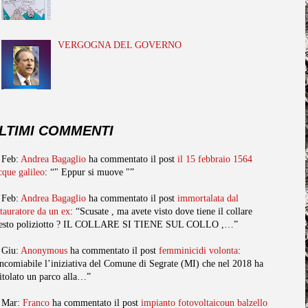
VERGOGNA DEL GOVERNO
LTIMI COMMENTI
 Feb:
Andrea Bagaglio
ha commentato il post
il 15 febbraio 1564
cque galileo
: “" Eppur si muove "”
 Feb:
Andrea Bagaglio
ha commentato il post
immortalata dal
stauratore da un ex
: “Scusate , ma avete visto dove tiene il collare
esto poliziotto ? IL COLLARE SI TIENE SUL COLLO ,…”
 Giu:
Anonymous
ha commentato il post
femminicidi volonta
:
ncomiabile l’iniziativa del Comune di Segrate (MI) che nel 2018 ha
titolato un parco alla…”
 Mar:
Franco
ha commentato il post
impianto fotovoltaicoun balzello