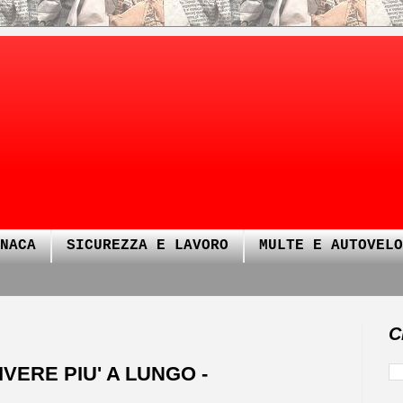
NACA
SICUREZZA E LAVORO
MULTE E AUTOVELO
C
IVERE PIU' A LUNGO -