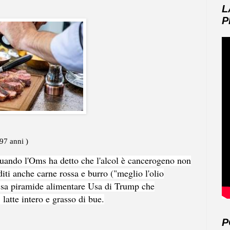
L
P
7 anni )
 quando l'Oms ha detto che l'alcol è cancerogeno non
diti anche carne rossa e burro ("meglio l'olio
ussa piramide alimentare Usa di Trump che
latte intero e grasso di bue.
P