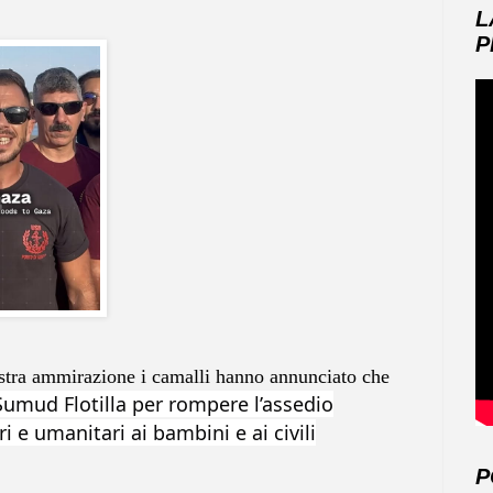
L
P
stra ammirazione i camalli hanno annunciato che
Sumud Flotilla per
rompere l’assedio
i e umanitari ai bambini e ai civili
P