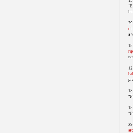
15
“E
in
29
di
a 
18
ri
no
12
ba
pr
18
“P
18
“P
29
ar