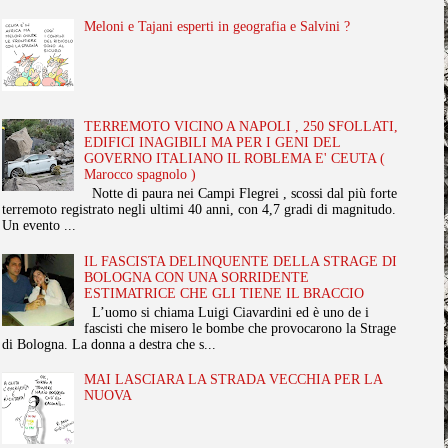
Meloni e Tajani esperti in geografia e Salvini ?
TERREMOTO VICINO A NAPOLI , 250 SFOLLATI,
EDIFICI INAGIBILI MA PER I GENI DEL
GOVERNO ITALIANO IL ROBLEMA E' CEUTA (
Marocco spagnolo )
Notte di paura nei Campi Flegrei , scossi dal più forte
terremoto registrato negli ultimi 40 anni, con 4,7 gradi di magnitudo.
Un evento ...
IL FASCISTA DELINQUENTE DELLA STRAGE DI
BOLOGNA CON UNA SORRIDENTE
ESTIMATRICE CHE GLI TIENE IL BRACCIO
L’uomo si chiama Luigi Ciavardini ed è uno de i
fascisti che misero le bombe che provocarono la Strage
di Bologna. La donna a destra che s...
MAI LASCIARA LA STRADA VECCHIA PER LA
NUOVA