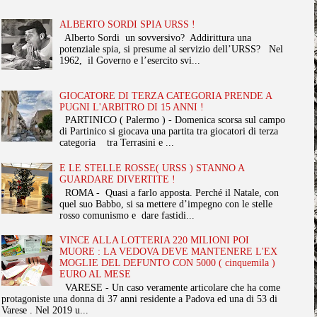
ALBERTO SORDI SPIA URSS !
Alberto Sordi un sovversivo? Addirittura una
potenziale spia, si presume al servizio dell’URSS? Nel
1962, il Governo e l’esercito svi...
GIOCATORE DI TERZA CATEGORIA PRENDE A
PUGNI L'ARBITRO DI 15 ANNI !
PARTINICO ( Palermo ) - Domenica scorsa sul campo
di Partinico si giocava una partita tra giocatori di terza
categoria tra Terrasini e ...
E LE STELLE ROSSE( URSS ) STANNO A
GUARDARE DIVERTITE !
ROMA - Quasi a farlo apposta. Perché il Natale, con
quel suo Babbo, si sa mettere d’impegno con le stelle
rosso comunismo e dare fastidi...
VINCE ALLA LOTTERIA 220 MILIONI POI
MUORE : LA VEDOVA DEVE MANTENERE L'EX
MOGLIE DEL DEFUNTO CON 5000 ( cinquemila )
EURO AL MESE
VARESE - Un caso veramente articolare che ha come
protagoniste una donna di 37 anni residente a Padova ed una di 53 di
Varese . Nel 2019 u...