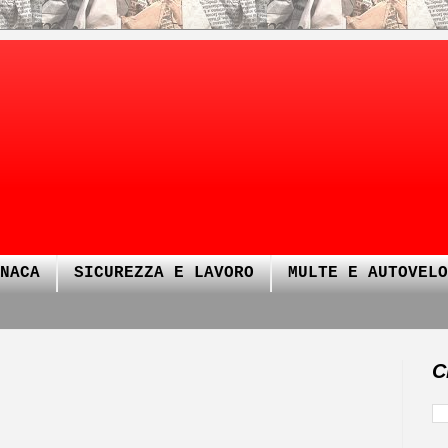
NACA
SICUREZZA E LAVORO
MULTE E AUTOVELO
C