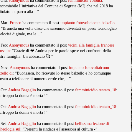
 Giu:
Anonymous
ha commentato il post
femminicidi volonta
:
ncomiabile l’iniziativa del Comune di Segrate (MI) che nel 2018 ha
titolato un parco alla…”
 Mar:
Franco
ha commentato il post
impianto fotovoltaicoun balzello
: “Brunetta una volta disse che saremmo diventati un paese tecnologico
velocità digitale, ma le…”
 Feb:
Anonymous
ha commentato il post
vicini alla famiglia francese
posa in
: “Grazie di ❤️ Andrea per le parole spese nei confronti della
stra famiglia. Un abbraccio 🥰 ”
 Nov:
Anonymous
ha commentato il post
impianto fotovoltaicoun
lzello di
: “Buonasera, ho ricevuto lo stesso balzello e ho comunque
ovato a telefonare al numero verde che,…”
 Ott:
Andrea Bagaglio
ha commentato il post
femminicidio tentato_18
:
urtroppo la donna è morta !”
 Ott:
Andrea Bagaglio
ha commentato il post
femminicidio tentato_18
:
urtroppo la donna è morta !”
 Set:
Andrea Bagaglio
ha commentato il post
bellissima lezione di
cheologia sul
: “Presenti la sindaca e l'assessora al cultura -”