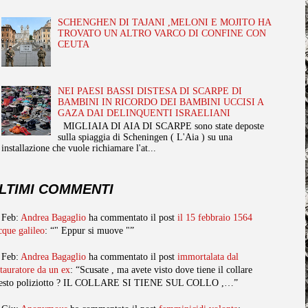
SCHENGHEN DI TAJANI ,MELONI E MOJITO HA
TROVATO UN ALTRO VARCO DI CONFINE CON
CEUTA
NEI PAESI BASSI DISTESA DI SCARPE DI
BAMBINI IN RICORDO DEI BAMBINI UCCISI A
GAZA DAI DELINQUENTI ISRAELIANI
MIGLIAIA DI AIA DI SCARPE sono state deposte
sulla spiaggia di Scheningen ( L'Aia ) su una
installazione che vuole richiamare l'at...
LTIMI COMMENTI
 Feb:
Andrea Bagaglio
ha commentato il post
il 15 febbraio 1564
cque galileo
: “" Eppur si muove "”
 Feb:
Andrea Bagaglio
ha commentato il post
immortalata dal
stauratore da un ex
: “Scusate , ma avete visto dove tiene il collare
esto poliziotto ? IL COLLARE SI TIENE SUL COLLO ,…”