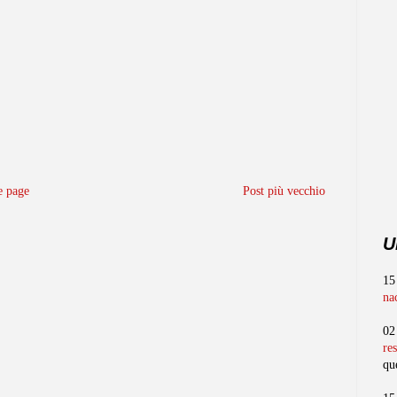
 page
Post più vecchio
U
15
na
02
re
qu