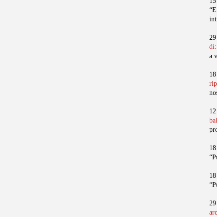
15
“E
in
29
di
a 
18
ri
no
12
ba
pr
18
“P
18
“P
29
ar