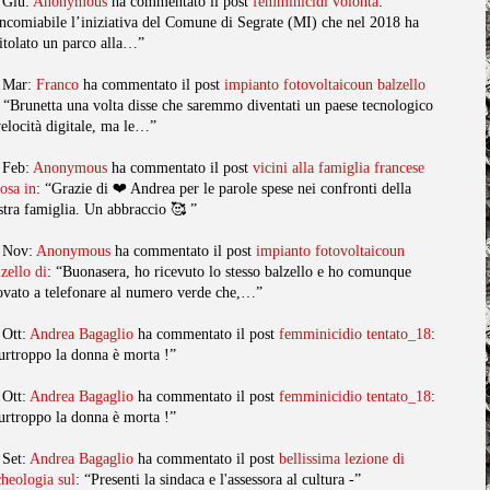
 Giu:
Anonymous
ha commentato il post
femminicidi volonta
:
ncomiabile l’iniziativa del Comune di Segrate (MI) che nel 2018 ha
titolato un parco alla…”
 Mar:
Franco
ha commentato il post
impianto fotovoltaicoun balzello
: “Brunetta una volta disse che saremmo diventati un paese tecnologico
velocità digitale, ma le…”
 Feb:
Anonymous
ha commentato il post
vicini alla famiglia francese
posa in
: “Grazie di ❤️ Andrea per le parole spese nei confronti della
stra famiglia. Un abbraccio 🥰 ”
 Nov:
Anonymous
ha commentato il post
impianto fotovoltaicoun
lzello di
: “Buonasera, ho ricevuto lo stesso balzello e ho comunque
ovato a telefonare al numero verde che,…”
 Ott:
Andrea Bagaglio
ha commentato il post
femminicidio tentato_18
:
urtroppo la donna è morta !”
 Ott:
Andrea Bagaglio
ha commentato il post
femminicidio tentato_18
:
urtroppo la donna è morta !”
 Set:
Andrea Bagaglio
ha commentato il post
bellissima lezione di
cheologia sul
: “Presenti la sindaca e l'assessora al cultura -”