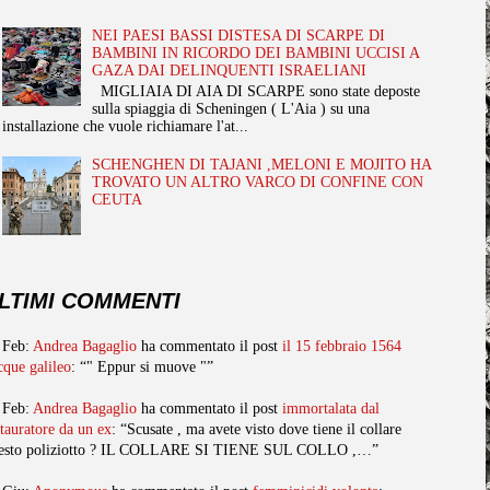
NEI PAESI BASSI DISTESA DI SCARPE DI
BAMBINI IN RICORDO DEI BAMBINI UCCISI A
GAZA DAI DELINQUENTI ISRAELIANI
MIGLIAIA DI AIA DI SCARPE sono state deposte
sulla spiaggia di Scheningen ( L'Aia ) su una
installazione che vuole richiamare l'at...
SCHENGHEN DI TAJANI ,MELONI E MOJITO HA
TROVATO UN ALTRO VARCO DI CONFINE CON
CEUTA
LTIMI COMMENTI
 Feb:
Andrea Bagaglio
ha commentato il post
il 15 febbraio 1564
cque galileo
: “" Eppur si muove "”
 Feb:
Andrea Bagaglio
ha commentato il post
immortalata dal
stauratore da un ex
: “Scusate , ma avete visto dove tiene il collare
esto poliziotto ? IL COLLARE SI TIENE SUL COLLO ,…”