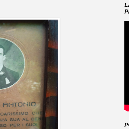
L
P
P