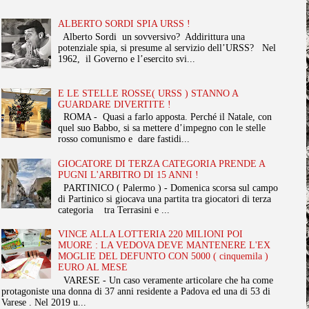
ALBERTO SORDI SPIA URSS !
Alberto Sordi un sovversivo? Addirittura una
potenziale spia, si presume al servizio dell’URSS? Nel
1962, il Governo e l’esercito svi...
E LE STELLE ROSSE( URSS ) STANNO A
GUARDARE DIVERTITE !
ROMA - Quasi a farlo apposta. Perché il Natale, con
quel suo Babbo, si sa mettere d’impegno con le stelle
rosso comunismo e dare fastidi...
GIOCATORE DI TERZA CATEGORIA PRENDE A
PUGNI L'ARBITRO DI 15 ANNI !
PARTINICO ( Palermo ) - Domenica scorsa sul campo
di Partinico si giocava una partita tra giocatori di terza
categoria tra Terrasini e ...
VINCE ALLA LOTTERIA 220 MILIONI POI
MUORE : LA VEDOVA DEVE MANTENERE L'EX
MOGLIE DEL DEFUNTO CON 5000 ( cinquemila )
EURO AL MESE
VARESE - Un caso veramente articolare che ha come
protagoniste una donna di 37 anni residente a Padova ed una di 53 di
Varese . Nel 2019 u...