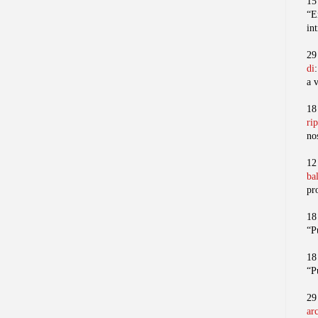
15
“E
in
29
di
a 
18
ri
no
12
ba
pr
18
“P
18
“P
29
ar