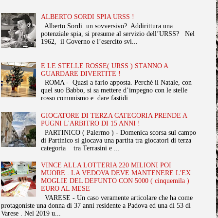
ALBERTO SORDI SPIA URSS !
Alberto Sordi un sovversivo? Addirittura una
potenziale spia, si presume al servizio dell’URSS? Nel
1962, il Governo e l’esercito svi...
E LE STELLE ROSSE( URSS ) STANNO A
GUARDARE DIVERTITE !
ROMA - Quasi a farlo apposta. Perché il Natale, con
quel suo Babbo, si sa mettere d’impegno con le stelle
rosso comunismo e dare fastidi...
GIOCATORE DI TERZA CATEGORIA PRENDE A
PUGNI L'ARBITRO DI 15 ANNI !
PARTINICO ( Palermo ) - Domenica scorsa sul campo
di Partinico si giocava una partita tra giocatori di terza
categoria tra Terrasini e ...
VINCE ALLA LOTTERIA 220 MILIONI POI
MUORE : LA VEDOVA DEVE MANTENERE L'EX
MOGLIE DEL DEFUNTO CON 5000 ( cinquemila )
EURO AL MESE
VARESE - Un caso veramente articolare che ha come
protagoniste una donna di 37 anni residente a Padova ed una di 53 di
Varese . Nel 2019 u...