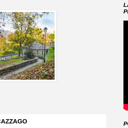
L
P
 CAZZAGO
P