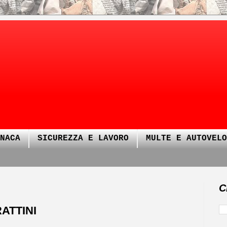
NACA
SICUREZZA E LAVORO
MULTE E AUTOVELO
C
ATTINI