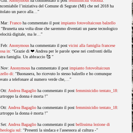
 Giu:
Anonymous
ha commentato il post
femminicidi volonta
:
ncomiabile l’iniziativa del Comune di Segrate (MI) che nel 2018 ha
titolato un parco alla…”
 Mar:
Franco
ha commentato il post
impianto fotovoltaicoun balzello
: “Brunetta una volta disse che saremmo diventati un paese tecnologico
velocità digitale, ma le…”
 Feb:
Anonymous
ha commentato il post
vicini alla famiglia francese
posa in
: “Grazie di ❤️ Andrea per le parole spese nei confronti della
stra famiglia. Un abbraccio 🥰 ”
 Nov:
Anonymous
ha commentato il post
impianto fotovoltaicoun
lzello di
: “Buonasera, ho ricevuto lo stesso balzello e ho comunque
ovato a telefonare al numero verde che,…”
 Ott:
Andrea Bagaglio
ha commentato il post
femminicidio tentato_18
:
urtroppo la donna è morta !”
 Ott:
Andrea Bagaglio
ha commentato il post
femminicidio tentato_18
:
urtroppo la donna è morta !”
 Set:
Andrea Bagaglio
ha commentato il post
bellissima lezione di
cheologia sul
: “Presenti la sindaca e l'assessora al cultura -”