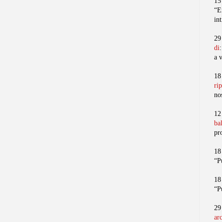
15
“E
in
29
di
a 
18
ri
no
12
ba
pr
18
“P
18
“P
29
ar