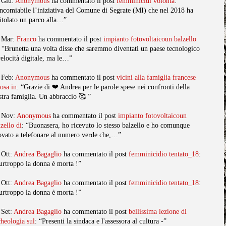
 Giu:
Anonymous
ha commentato il post
femminicidi volonta
:
ncomiabile l’iniziativa del Comune di Segrate (MI) che nel 2018 ha
titolato un parco alla…”
 Mar:
Franco
ha commentato il post
impianto fotovoltaicoun balzello
: “Brunetta una volta disse che saremmo diventati un paese tecnologico
velocità digitale, ma le…”
 Feb:
Anonymous
ha commentato il post
vicini alla famiglia francese
posa in
: “Grazie di ❤️ Andrea per le parole spese nei confronti della
stra famiglia. Un abbraccio 🥰 ”
 Nov:
Anonymous
ha commentato il post
impianto fotovoltaicoun
lzello di
: “Buonasera, ho ricevuto lo stesso balzello e ho comunque
ovato a telefonare al numero verde che,…”
 Ott:
Andrea Bagaglio
ha commentato il post
femminicidio tentato_18
:
urtroppo la donna è morta !”
 Ott:
Andrea Bagaglio
ha commentato il post
femminicidio tentato_18
:
urtroppo la donna è morta !”
 Set:
Andrea Bagaglio
ha commentato il post
bellissima lezione di
cheologia sul
: “Presenti la sindaca e l'assessora al cultura -”