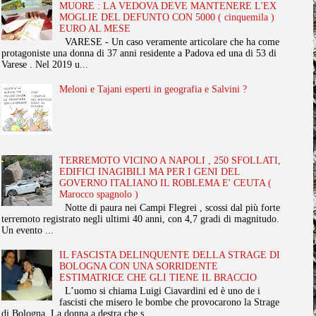
MUORE : LA VEDOVA DEVE MANTENERE L'EX
MOGLIE DEL DEFUNTO CON 5000 ( cinquemila )
EURO AL MESE
VARESE - Un caso veramente articolare che ha come
protagoniste una donna di 37 anni residente a Padova ed una di 53 di
Varese . Nel 2019 u...
Meloni e Tajani esperti in geografia e Salvini ?
TERREMOTO VICINO A NAPOLI , 250 SFOLLATI,
EDIFICI INAGIBILI MA PER I GENI DEL
GOVERNO ITALIANO IL ROBLEMA E' CEUTA (
Marocco spagnolo )
Notte di paura nei Campi Flegrei , scossi dal più forte
terremoto registrato negli ultimi 40 anni, con 4,7 gradi di magnitudo.
Un evento ...
IL FASCISTA DELINQUENTE DELLA STRAGE DI
BOLOGNA CON UNA SORRIDENTE
ESTIMATRICE CHE GLI TIENE IL BRACCIO
L’uomo si chiama Luigi Ciavardini ed è uno de i
fascisti che misero le bombe che provocarono la Strage
di Bologna. La donna a destra che s...