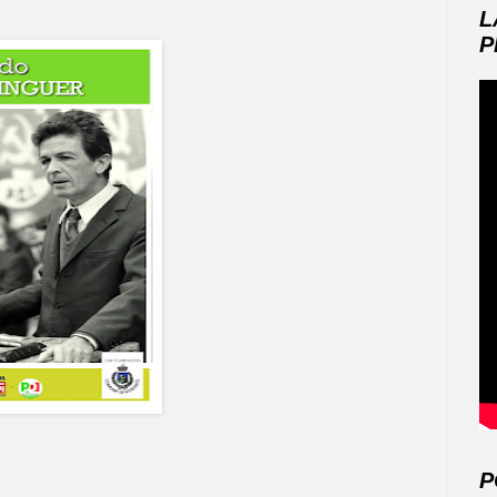
L
P
P