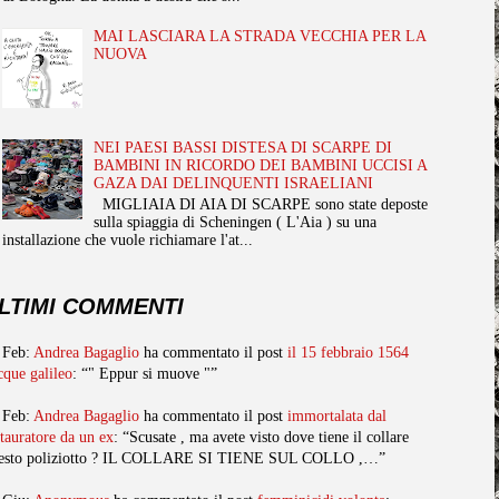
MAI LASCIARA LA STRADA VECCHIA PER LA
NUOVA
NEI PAESI BASSI DISTESA DI SCARPE DI
BAMBINI IN RICORDO DEI BAMBINI UCCISI A
GAZA DAI DELINQUENTI ISRAELIANI
MIGLIAIA DI AIA DI SCARPE sono state deposte
sulla spiaggia di Scheningen ( L'Aia ) su una
installazione che vuole richiamare l'at...
LTIMI COMMENTI
 Feb:
Andrea Bagaglio
ha commentato il post
il 15 febbraio 1564
cque galileo
: “" Eppur si muove "”
 Feb:
Andrea Bagaglio
ha commentato il post
immortalata dal
stauratore da un ex
: “Scusate , ma avete visto dove tiene il collare
esto poliziotto ? IL COLLARE SI TIENE SUL COLLO ,…”