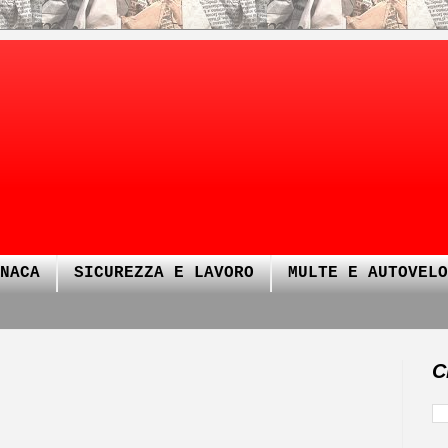
NACA
SICUREZZA E LAVORO
MULTE E AUTOVELO
C