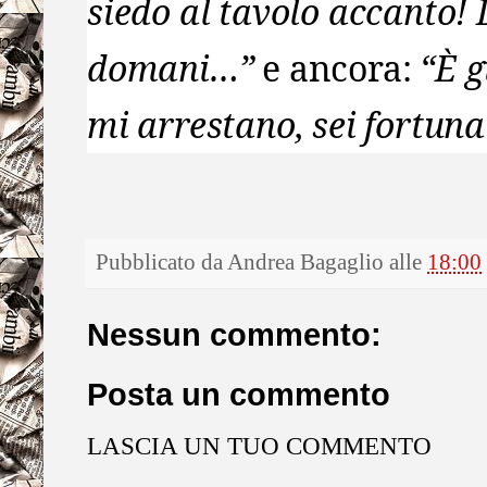
siedo al tavolo accanto!
domani…”
e ancora:
“È g
mi arrestano, sei fortuna
Pubblicato da
Andrea Bagaglio
alle
18:00
Nessun commento:
Posta un commento
LASCIA UN TUO COMMENTO