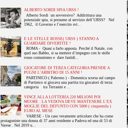
ALBERTO SORDI SPIA URSS !
Alberto Sordi un sovversivo? Addirittura una
potenziale spia, si presume al servizio dell’URSS? Nel
1962, il Governo e l’esercito svi...
E LE STELLE ROSSE( URSS ) STANNO A
GUARDARE DIVERTITE !
ROMA - Quasi a farlo apposta. Perché il Natale, con
quel suo Babbo, si sa mettere d’impegno con le stelle
rosso comunismo e dare fastidi...
GIOCATORE DI TERZA CATEGORIA PRENDE A
PUGNI L'ARBITRO DI 15 ANNI !
PARTINICO ( Palermo ) - Domenica scorsa sul campo
di Partinico si giocava una partita tra giocatori di terza
categoria tra Terrasini e ...
VINCE ALLA LOTTERIA 220 MILIONI POI
MUORE : LA VEDOVA DEVE MANTENERE L'EX
MOGLIE DEL DEFUNTO CON 5000 ( cinquemila )
EURO AL MESE
VARESE - Un caso veramente articolare che ha come
protagoniste una donna di 37 anni residente a Padova ed una di 53 di
Varese . Nel 2019 u...