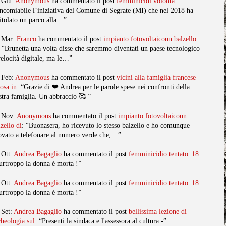
 Giu:
Anonymous
ha commentato il post
femminicidi volonta
:
ncomiabile l’iniziativa del Comune di Segrate (MI) che nel 2018 ha
titolato un parco alla…”
 Mar:
Franco
ha commentato il post
impianto fotovoltaicoun balzello
: “Brunetta una volta disse che saremmo diventati un paese tecnologico
velocità digitale, ma le…”
 Feb:
Anonymous
ha commentato il post
vicini alla famiglia francese
posa in
: “Grazie di ❤️ Andrea per le parole spese nei confronti della
stra famiglia. Un abbraccio 🥰 ”
 Nov:
Anonymous
ha commentato il post
impianto fotovoltaicoun
lzello di
: “Buonasera, ho ricevuto lo stesso balzello e ho comunque
ovato a telefonare al numero verde che,…”
 Ott:
Andrea Bagaglio
ha commentato il post
femminicidio tentato_18
:
urtroppo la donna è morta !”
 Ott:
Andrea Bagaglio
ha commentato il post
femminicidio tentato_18
:
urtroppo la donna è morta !”
 Set:
Andrea Bagaglio
ha commentato il post
bellissima lezione di
cheologia sul
: “Presenti la sindaca e l'assessora al cultura -”