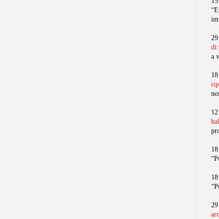
15
“E
in
29
di
a 
18
ri
no
12
ba
pr
18
“P
18
“P
29
ar