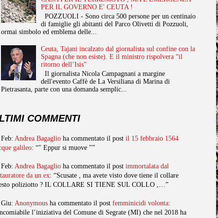
PER IL GOVERNO E' CEUTA !
POZZUOLI - Sono circa 500 persone per un centinaio
di famiglie gli abitanti del Parco Olivetti di Pozzuoli,
ormai simbolo ed emblema delle...
Ceuta, Tajani incalzato dal giornalista sul confine con la
Spagna (che non esiste). E il ministro rispolvera “il
ritorno dell’Isis”
Il giornalista Nicola Campagnani a margine
dell'evento Caffè de La Versiliana di Marina di
Pietrasanta, parte con una domanda semplic...
LTIMI COMMENTI
 Feb:
Andrea Bagaglio
ha commentato il post
il 15 febbraio 1564
cque galileo
: “" Eppur si muove "”
 Feb:
Andrea Bagaglio
ha commentato il post
immortalata dal
stauratore da un ex
: “Scusate , ma avete visto dove tiene il collare
esto poliziotto ? IL COLLARE SI TIENE SUL COLLO ,…”
 Giu:
Anonymous
ha commentato il post
femminicidi volonta
:
ncomiabile l’iniziativa del Comune di Segrate (MI) che nel 2018 ha