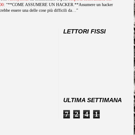
00
: “**COME ASSUMERE UN HACKER.**Assumere un hacker
trebbe essere una delle cose più difficili da…”
LETTORI FISSI
ULTIMA SETTIMANA
7
2
4
1