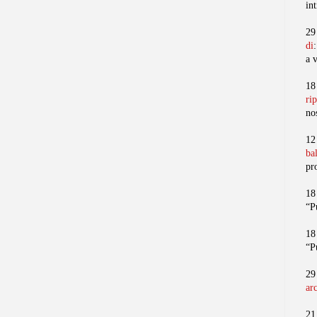
in
29
di
a 
18
ri
no
12
ba
pr
18
“P
18
“P
29
ar
21