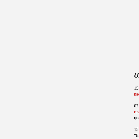
U
15
na
02
re
qu
15
“E