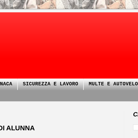
NACA
SICUREZZA E LAVORO
MULTE E AUTOVELO
C
DI ALUNNA