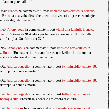
titolato un parco alla…”
 Mar:
Franco
ha commentato il post
impianto fotovoltaicoun balzello
: “Brunetta una volta disse che saremmo diventati un paese tecnologico
velocità digitale, ma le…”
 Feb:
Anonymous
ha commentato il post
vicini alla famiglia francese
posa in
: “Grazie di ❤️ Andrea per le parole spese nei confronti della
stra famiglia. Un abbraccio 🥰 ”
 Nov:
Anonymous
ha commentato il post
impianto fotovoltaicoun
lzello di
: “Buonasera, ho ricevuto lo stesso balzello e ho comunque
ovato a telefonare al numero verde che,…”
 Ott:
Andrea Bagaglio
ha commentato il post
femminicidio tentato_18
:
urtroppo la donna è morta !”
 Ott:
Andrea Bagaglio
ha commentato il post
femminicidio tentato_18
:
urtroppo la donna è morta !”
 Set:
Andrea Bagaglio
ha commentato il post
bellissima lezione di
cheologia sul
: “Presenti la sindaca e l'assessora al cultura -”
 Set:
Anonymous
ha commentato il post
scoperta straordinaria nel