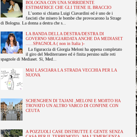
BOLOGNA CON UNA SORRIDENTE
ESTIMATRICE CHE GLI TIENE IL BRACCIO
L’uomo si chiama Luigi Ciavardini ed è uno de i
fascisti che misero le bombe che provocarono la Strage
di Bologna. La donna a destra che s...
LA BANDA DELLA DESTRA/DESTRA DI
GOVERNO SBUGIARDATA ANCHE DA MEDIASET
......SPAGNOLA ( non in Italia )-
La figuraccia di Giorgia Meloni ha appena completato
il giro del Mediterraneo ed è finita persino sulle reti
spagnole di Mediaset. Sì, Med...
MAI LASCIARA LA STRADA VECCHIA PER LA
NUOVA
SCHENGHEN DI TAJANI ,MELONI E MOJITO HA
TROVATO UN ALTRO VARCO DI CONFINE CON
CEUTA
A POZZUOLI CASE DISTRUTTE E GENTE SENZA
CASA PER IL TERREMOTO , MA L'EMERGENZA