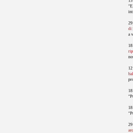
15
“E
in
29
di
a 
18
ri
no
12
ba
pr
18
“P
18
“P
29
ar