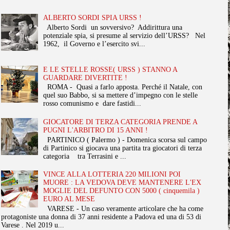
ALBERTO SORDI SPIA URSS !
Alberto Sordi un sovversivo? Addirittura una
potenziale spia, si presume al servizio dell’URSS? Nel
1962, il Governo e l’esercito svi...
E LE STELLE ROSSE( URSS ) STANNO A
GUARDARE DIVERTITE !
ROMA - Quasi a farlo apposta. Perché il Natale, con
quel suo Babbo, si sa mettere d’impegno con le stelle
rosso comunismo e dare fastidi...
GIOCATORE DI TERZA CATEGORIA PRENDE A
PUGNI L'ARBITRO DI 15 ANNI !
PARTINICO ( Palermo ) - Domenica scorsa sul campo
di Partinico si giocava una partita tra giocatori di terza
categoria tra Terrasini e ...
VINCE ALLA LOTTERIA 220 MILIONI POI
MUORE : LA VEDOVA DEVE MANTENERE L'EX
MOGLIE DEL DEFUNTO CON 5000 ( cinquemila )
EURO AL MESE
VARESE - Un caso veramente articolare che ha come
protagoniste una donna di 37 anni residente a Padova ed una di 53 di
Varese . Nel 2019 u...