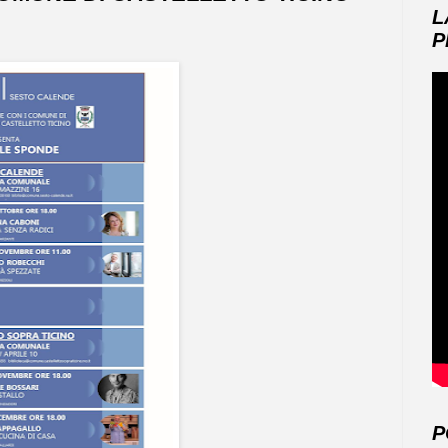
L
P
P