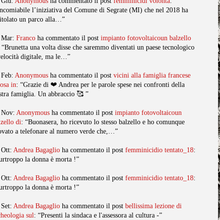
 Giu:
Anonymous
ha commentato il post
femminicidi volonta
:
ncomiabile l’iniziativa del Comune di Segrate (MI) che nel 2018 ha
titolato un parco alla…”
 Mar:
Franco
ha commentato il post
impianto fotovoltaicoun balzello
: “Brunetta una volta disse che saremmo diventati un paese tecnologico
velocità digitale, ma le…”
 Feb:
Anonymous
ha commentato il post
vicini alla famiglia francese
posa in
: “Grazie di ❤️ Andrea per le parole spese nei confronti della
stra famiglia. Un abbraccio 🥰 ”
 Nov:
Anonymous
ha commentato il post
impianto fotovoltaicoun
lzello di
: “Buonasera, ho ricevuto lo stesso balzello e ho comunque
ovato a telefonare al numero verde che,…”
 Ott:
Andrea Bagaglio
ha commentato il post
femminicidio tentato_18
:
urtroppo la donna è morta !”
 Ott:
Andrea Bagaglio
ha commentato il post
femminicidio tentato_18
:
urtroppo la donna è morta !”
 Set:
Andrea Bagaglio
ha commentato il post
bellissima lezione di
cheologia sul
: “Presenti la sindaca e l'assessora al cultura -”