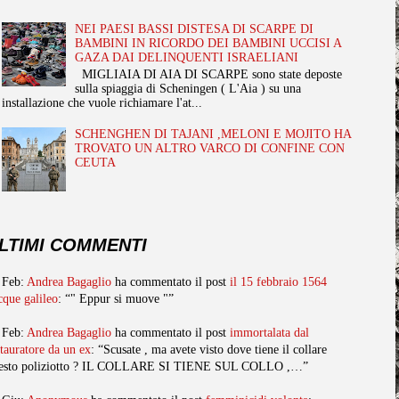
NEI PAESI BASSI DISTESA DI SCARPE DI
BAMBINI IN RICORDO DEI BAMBINI UCCISI A
GAZA DAI DELINQUENTI ISRAELIANI
MIGLIAIA DI AIA DI SCARPE sono state deposte
sulla spiaggia di Scheningen ( L'Aia ) su una
installazione che vuole richiamare l'at...
SCHENGHEN DI TAJANI ,MELONI E MOJITO HA
TROVATO UN ALTRO VARCO DI CONFINE CON
CEUTA
LTIMI COMMENTI
 Feb:
Andrea Bagaglio
ha commentato il post
il 15 febbraio 1564
cque galileo
: “" Eppur si muove "”
 Feb:
Andrea Bagaglio
ha commentato il post
immortalata dal
stauratore da un ex
: “Scusate , ma avete visto dove tiene il collare
esto poliziotto ? IL COLLARE SI TIENE SUL COLLO ,…”