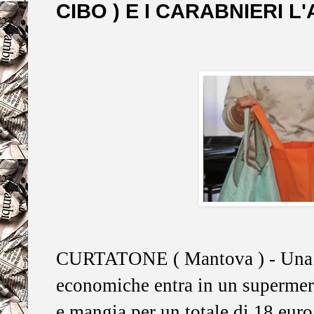
CIBO ) E I CARABNIERI L
CURTATONE ( Mantova ) - Una do
economiche entra in un supermerc
e mangia per un totale di 18 euro