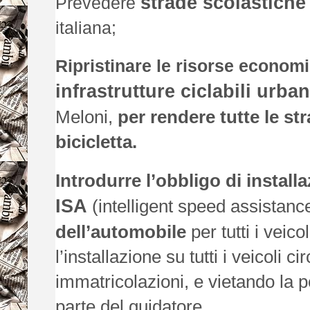
strade scolastiche
Prevedere
italiana;
Ripristinare le risorse econom
infrastrutture ciclabili urba
Meloni,
per rendere tutte le str
bicicletta.
Introdurre l’obbligo di install
ISA
(intelligent speed assistanc
dell’automobile
per tutti i veic
l’installazione su tutti i veicoli c
immatricolazioni, e vietando la po
parte del guidatore.