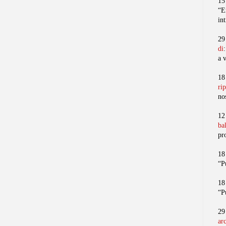
15
“E
in
29
di
a 
18
ri
no
12
ba
pr
18
“P
18
“P
29
ar