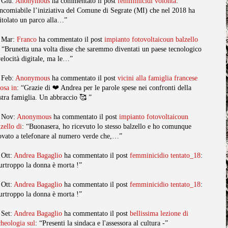
 Giu:
Anonymous
ha commentato il post
femminicidi volonta
:
ncomiabile l’iniziativa del Comune di Segrate (MI) che nel 2018 ha
titolato un parco alla…”
 Mar:
Franco
ha commentato il post
impianto fotovoltaicoun balzello
: “Brunetta una volta disse che saremmo diventati un paese tecnologico
velocità digitale, ma le…”
 Feb:
Anonymous
ha commentato il post
vicini alla famiglia francese
posa in
: “Grazie di ❤️ Andrea per le parole spese nei confronti della
stra famiglia. Un abbraccio 🥰 ”
 Nov:
Anonymous
ha commentato il post
impianto fotovoltaicoun
lzello di
: “Buonasera, ho ricevuto lo stesso balzello e ho comunque
ovato a telefonare al numero verde che,…”
 Ott:
Andrea Bagaglio
ha commentato il post
femminicidio tentato_18
:
urtroppo la donna è morta !”
 Ott:
Andrea Bagaglio
ha commentato il post
femminicidio tentato_18
:
urtroppo la donna è morta !”
 Set:
Andrea Bagaglio
ha commentato il post
bellissima lezione di
cheologia sul
: “Presenti la sindaca e l'assessora al cultura -”