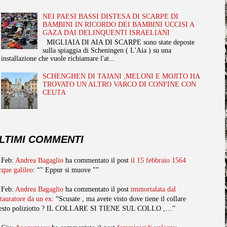
NEI PAESI BASSI DISTESA DI SCARPE DI
BAMBINI IN RICORDO DEI BAMBINI UCCISI A
GAZA DAI DELINQUENTI ISRAELIANI
MIGLIAIA DI AIA DI SCARPE sono state deposte
sulla spiaggia di Scheningen ( L'Aia ) su una
installazione che vuole richiamare l'at...
SCHENGHEN DI TAJANI ,MELONI E MOJITO HA
TROVATO UN ALTRO VARCO DI CONFINE CON
CEUTA
LTIMI COMMENTI
 Feb:
Andrea Bagaglio
ha commentato il post
il 15 febbraio 1564
cque galileo
: “" Eppur si muove "”
 Feb:
Andrea Bagaglio
ha commentato il post
immortalata dal
stauratore da un ex
: “Scusate , ma avete visto dove tiene il collare
esto poliziotto ? IL COLLARE SI TIENE SUL COLLO ,…”