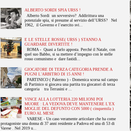
ALBERTO SORDI SPIA URSS !
Alberto Sordi un sovversivo? Addirittura una
potenziale spia, si presume al servizio dell’URSS? Nel
1962, il Governo e l’esercito svi...
E LE STELLE ROSSE( URSS ) STANNO A
GUARDARE DIVERTITE !
ROMA - Quasi a farlo apposta. Perché il Natale, con
quel suo Babbo, si sa mettere d’impegno con le stelle
rosso comunismo e dare fastidi...
GIOCATORE DI TERZA CATEGORIA PRENDE A
PUGNI L'ARBITRO DI 15 ANNI !
PARTINICO ( Palermo ) - Domenica scorsa sul campo
di Partinico si giocava una partita tra giocatori di terza
categoria tra Terrasini e ...
VINCE ALLA LOTTERIA 220 MILIONI POI
MUORE : LA VEDOVA DEVE MANTENERE L'EX
MOGLIE DEL DEFUNTO CON 5000 ( cinquemila )
EURO AL MESE
VARESE - Un caso veramente articolare che ha come
protagoniste una donna di 37 anni residente a Padova ed una di 53 di
Varese . Nel 2019 u...