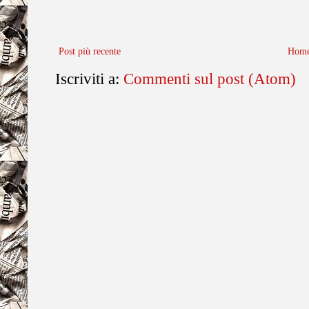
Post più recente
Home
Iscriviti a:
Commenti sul post (Atom)