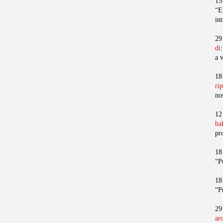
15
“E
in
29
di
a 
18
ri
no
12
ba
pr
18
“P
18
“P
29
ar