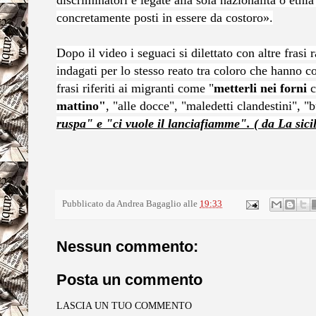
discriminatori e legate alla sola nazionalità o etnia
concretamente posti in essere da costoro».
Dopo il video i seguaci si dilettato con altre frasi 
indagati per lo stesso reato tra coloro che hanno c
frasi riferiti ai migranti come "
metterli nei forni
c
mattino"
, "alle docce", "maledetti clandestini", 
ruspa" e "ci vuole il lanciafiamme". ( da La sicil
Pubblicato da
Andrea Bagaglio
alle
19:33
Nessun commento:
Posta un commento
LASCIA UN TUO COMMENTO