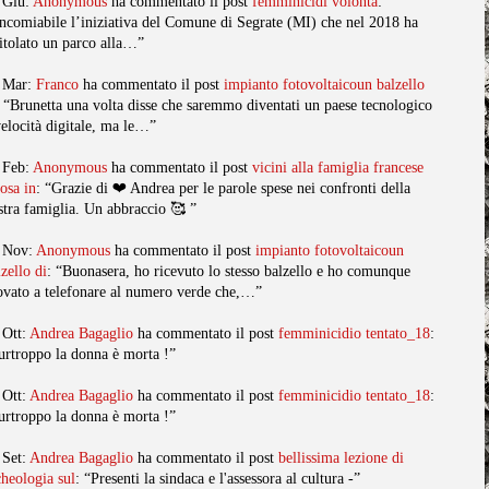
 Giu:
Anonymous
ha commentato il post
femminicidi volonta
:
ncomiabile l’iniziativa del Comune di Segrate (MI) che nel 2018 ha
titolato un parco alla…”
 Mar:
Franco
ha commentato il post
impianto fotovoltaicoun balzello
: “Brunetta una volta disse che saremmo diventati un paese tecnologico
velocità digitale, ma le…”
 Feb:
Anonymous
ha commentato il post
vicini alla famiglia francese
posa in
: “Grazie di ❤️ Andrea per le parole spese nei confronti della
stra famiglia. Un abbraccio 🥰 ”
 Nov:
Anonymous
ha commentato il post
impianto fotovoltaicoun
lzello di
: “Buonasera, ho ricevuto lo stesso balzello e ho comunque
ovato a telefonare al numero verde che,…”
 Ott:
Andrea Bagaglio
ha commentato il post
femminicidio tentato_18
:
urtroppo la donna è morta !”
 Ott:
Andrea Bagaglio
ha commentato il post
femminicidio tentato_18
:
urtroppo la donna è morta !”
 Set:
Andrea Bagaglio
ha commentato il post
bellissima lezione di
cheologia sul
: “Presenti la sindaca e l'assessora al cultura -”