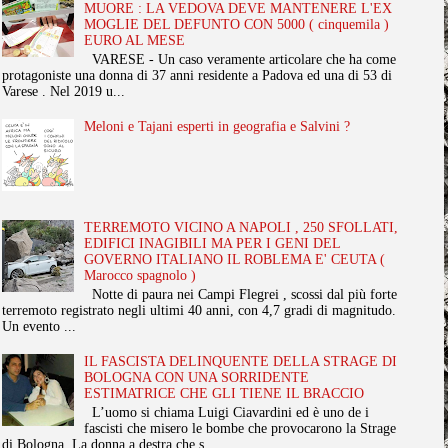
MUORE : LA VEDOVA DEVE MANTENERE L'EX
MOGLIE DEL DEFUNTO CON 5000 ( cinquemila )
EURO AL MESE
VARESE - Un caso veramente articolare che ha come
protagoniste una donna di 37 anni residente a Padova ed una di 53 di
Varese . Nel 2019 u...
Meloni e Tajani esperti in geografia e Salvini ?
TERREMOTO VICINO A NAPOLI , 250 SFOLLATI,
EDIFICI INAGIBILI MA PER I GENI DEL
GOVERNO ITALIANO IL ROBLEMA E' CEUTA (
Marocco spagnolo )
Notte di paura nei Campi Flegrei , scossi dal più forte
terremoto registrato negli ultimi 40 anni, con 4,7 gradi di magnitudo.
Un evento ...
IL FASCISTA DELINQUENTE DELLA STRAGE DI
BOLOGNA CON UNA SORRIDENTE
ESTIMATRICE CHE GLI TIENE IL BRACCIO
L’uomo si chiama Luigi Ciavardini ed è uno de i
fascisti che misero le bombe che provocarono la Strage
di Bologna. La donna a destra che s...