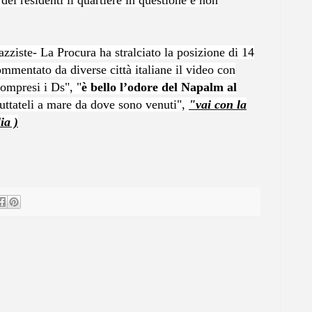
 dei residenti il quartiere in questione e non
razziste-
La Procura ha stralciato la posizione di 14
ommentato da diverse città italiane il video con
ompresi i Ds", "
è bello l’odore del Napalm al
"buttateli a mare da dove sono venuti",
"vai con la
ia )