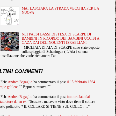
MAI LASCIARA LA STRADA VECCHIA PER LA
NUOVA
NEI PAESI BASSI DISTESA DI SCARPE DI
BAMBINI IN RICORDO DEI BAMBINI UCCISI A
GAZA DAI DELINQUENTI ISRAELIANI
MIGLIAIA DI AIA DI SCARPE sono state deposte
sulla spiaggia di Scheningen ( L'Aia ) su una
installazione che vuole richiamare l'at...
LTIMI COMMENTI
 Feb:
Andrea Bagaglio
ha commentato il post
il 15 febbraio 1564
cque galileo
: “" Eppur si muove "”
 Feb:
Andrea Bagaglio
ha commentato il post
immortalata dal
stauratore da un ex
: “Scusate , ma avete visto dove tiene il collare
esto poliziotto ? IL COLLARE SI TIENE SUL COLLO ,…”