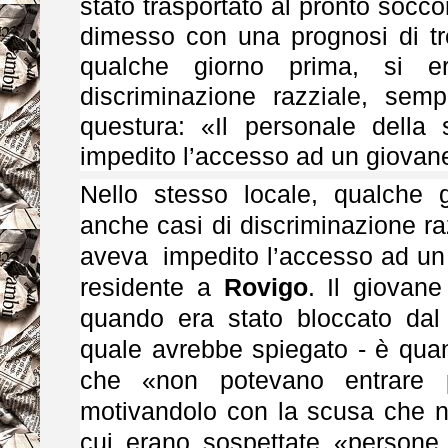
stato trasportato al pronto socco
dimesso con una prognosi di tre
qualche giorno prima, si er
discriminazione razziale, sem
questura: «Il personale della 
impedito l’accesso ad un giovane
Nello stesso locale, qualche g
anche casi di discriminazione ra
aveva impedito l’accesso ad un 2
residente a
Rovigo
. Il giovane
quando era stato bloccato dal 
quale avrebbe spiegato - è quan
che «non potevano entrare 
motivandolo con la scusa che nel
cui erano sospettate «persone d