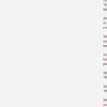
15
“E
in
29
di
a 
18
ri
no
12
ba
pr
18
“P
18
“P
29
ar