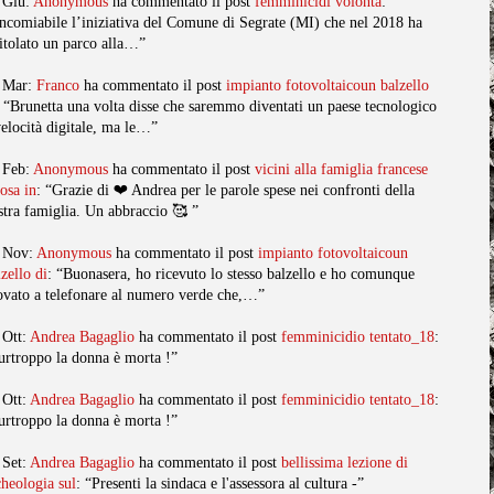
 Giu:
Anonymous
ha commentato il post
femminicidi volonta
:
ncomiabile l’iniziativa del Comune di Segrate (MI) che nel 2018 ha
titolato un parco alla…”
 Mar:
Franco
ha commentato il post
impianto fotovoltaicoun balzello
: “Brunetta una volta disse che saremmo diventati un paese tecnologico
velocità digitale, ma le…”
 Feb:
Anonymous
ha commentato il post
vicini alla famiglia francese
posa in
: “Grazie di ❤️ Andrea per le parole spese nei confronti della
stra famiglia. Un abbraccio 🥰 ”
 Nov:
Anonymous
ha commentato il post
impianto fotovoltaicoun
lzello di
: “Buonasera, ho ricevuto lo stesso balzello e ho comunque
ovato a telefonare al numero verde che,…”
 Ott:
Andrea Bagaglio
ha commentato il post
femminicidio tentato_18
:
urtroppo la donna è morta !”
 Ott:
Andrea Bagaglio
ha commentato il post
femminicidio tentato_18
:
urtroppo la donna è morta !”
 Set:
Andrea Bagaglio
ha commentato il post
bellissima lezione di
cheologia sul
: “Presenti la sindaca e l'assessora al cultura -”