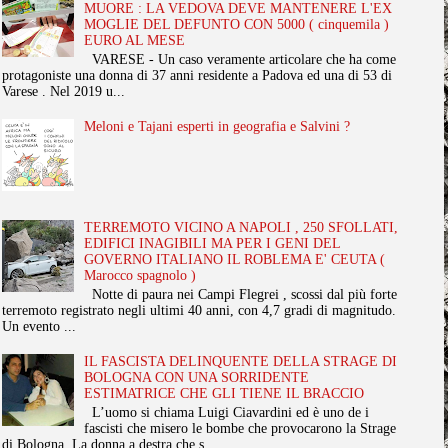
MUORE : LA VEDOVA DEVE MANTENERE L'EX
MOGLIE DEL DEFUNTO CON 5000 ( cinquemila )
EURO AL MESE
VARESE - Un caso veramente articolare che ha come
protagoniste una donna di 37 anni residente a Padova ed una di 53 di
Varese . Nel 2019 u...
Meloni e Tajani esperti in geografia e Salvini ?
TERREMOTO VICINO A NAPOLI , 250 SFOLLATI,
EDIFICI INAGIBILI MA PER I GENI DEL
GOVERNO ITALIANO IL ROBLEMA E' CEUTA (
Marocco spagnolo )
Notte di paura nei Campi Flegrei , scossi dal più forte
terremoto registrato negli ultimi 40 anni, con 4,7 gradi di magnitudo.
Un evento ...
IL FASCISTA DELINQUENTE DELLA STRAGE DI
BOLOGNA CON UNA SORRIDENTE
ESTIMATRICE CHE GLI TIENE IL BRACCIO
L’uomo si chiama Luigi Ciavardini ed è uno de i
fascisti che misero le bombe che provocarono la Strage
di Bologna. La donna a destra che s...