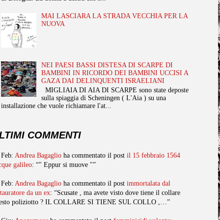
MAI LASCIARA LA STRADA VECCHIA PER LA
NUOVA
NEI PAESI BASSI DISTESA DI SCARPE DI
BAMBINI IN RICORDO DEI BAMBINI UCCISI A
GAZA DAI DELINQUENTI ISRAELIANI
MIGLIAIA DI AIA DI SCARPE sono state deposte
sulla spiaggia di Scheningen ( L'Aia ) su una
installazione che vuole richiamare l'at...
LTIMI COMMENTI
 Feb:
Andrea Bagaglio
ha commentato il post
il 15 febbraio 1564
cque galileo
: “" Eppur si muove "”
 Feb:
Andrea Bagaglio
ha commentato il post
immortalata dal
stauratore da un ex
: “Scusate , ma avete visto dove tiene il collare
esto poliziotto ? IL COLLARE SI TIENE SUL COLLO ,…”