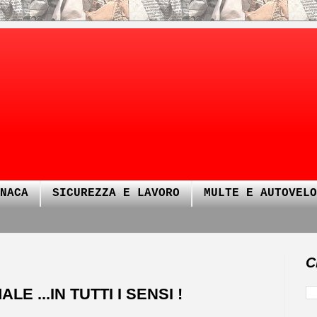
NACA
SICUREZZA E LAVORO
MULTE E AUTOVELO
C
E ...IN TUTTI I SENSI !