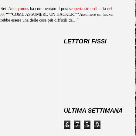
 Set:
Anonymous
ha commentato il post
scoperta straordinaria nel
00
: “**COME ASSUMERE UN HACKER.**Assumere un hacker
trebbe essere una delle cose più difficili da…”
LETTORI FISSI
ULTIMA SETTIMANA
6
7
5
9