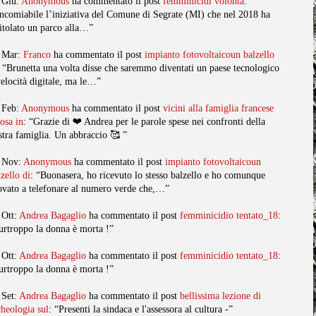
 Giu:
Anonymous
ha commentato il post
femminicidi volonta
:
ncomiabile l’iniziativa del Comune di Segrate (MI) che nel 2018 ha
titolato un parco alla…”
 Mar:
Franco
ha commentato il post
impianto fotovoltaicoun balzello
: “Brunetta una volta disse che saremmo diventati un paese tecnologico
velocità digitale, ma le…”
 Feb:
Anonymous
ha commentato il post
vicini alla famiglia francese
posa in
: “Grazie di ❤️ Andrea per le parole spese nei confronti della
stra famiglia. Un abbraccio 🥰 ”
 Nov:
Anonymous
ha commentato il post
impianto fotovoltaicoun
lzello di
: “Buonasera, ho ricevuto lo stesso balzello e ho comunque
ovato a telefonare al numero verde che,…”
 Ott:
Andrea Bagaglio
ha commentato il post
femminicidio tentato_18
:
urtroppo la donna è morta !”
 Ott:
Andrea Bagaglio
ha commentato il post
femminicidio tentato_18
:
urtroppo la donna è morta !”
 Set:
Andrea Bagaglio
ha commentato il post
bellissima lezione di
cheologia sul
: “Presenti la sindaca e l'assessora al cultura -”