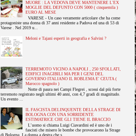
MUORE : LA VEDOVA DEVE MANTENERE L'EX
MOGLIE DEL DEFUNTO CON 5000 ( cinquemila )
EURO AL MESE
VARESE - Un caso veramente articolare che ha come
protagoniste una donna di 37 anni residente a Padova ed una di 53 di
Varese . Nel 2019 u...
Meloni e Tajani esperti in geografia e Salvini ?
TERREMOTO VICINO A NAPOLI , 250 SFOLLATI,
EDIFICI INAGIBILI MA PER I GENI DEL
GOVERNO ITALIANO IL ROBLEMA E' CEUTA (
Marocco spagnolo )
Notte di paura nei Campi Flegrei , scossi dal più forte
terremoto registrato negli ultimi 40 anni, con 4,7 gradi di magnitudo.
Un evento ...
IL FASCISTA DELINQUENTE DELLA STRAGE DI
BOLOGNA CON UNA SORRIDENTE
ESTIMATRICE CHE GLI TIENE IL BRACCIO
L’uomo si chiama Luigi Ciavardini ed è uno de i
fascisti che misero le bombe che provocarono la Strage
di Bologna. La donna a destra che s...