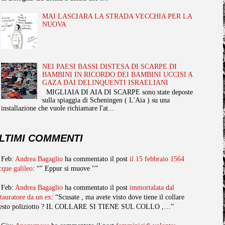
MAI LASCIARA LA STRADA VECCHIA PER LA
NUOVA
NEI PAESI BASSI DISTESA DI SCARPE DI
BAMBINI IN RICORDO DEI BAMBINI UCCISI A
GAZA DAI DELINQUENTI ISRAELIANI
MIGLIAIA DI AIA DI SCARPE sono state deposte
sulla spiaggia di Scheningen ( L'Aia ) su una
installazione che vuole richiamare l'at...
LTIMI COMMENTI
 Feb:
Andrea Bagaglio
ha commentato il post
il 15 febbraio 1564
cque galileo
: “" Eppur si muove "”
 Feb:
Andrea Bagaglio
ha commentato il post
immortalata dal
stauratore da un ex
: “Scusate , ma avete visto dove tiene il collare
esto poliziotto ? IL COLLARE SI TIENE SUL COLLO ,…”