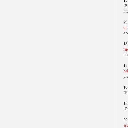
15
“E
in
29
di
a 
18
ri
no
12
ba
pr
18
“P
18
“P
29
ar