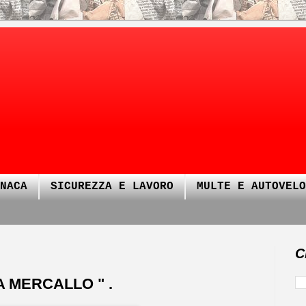
NACA
SICUREZZA E LAVORO
MULTE E AUTOVELO
C
A MERCALLO " .